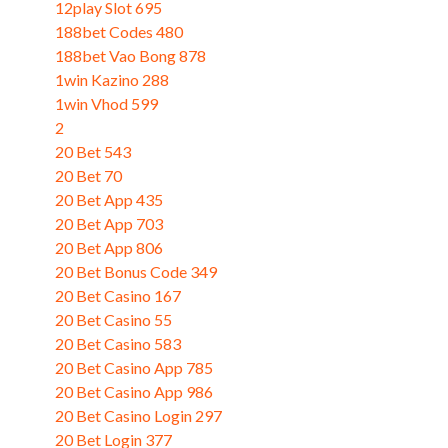
12play Slot 695
188bet Codes 480
188bet Vao Bong 878
1win Kazino 288
1win Vhod 599
2
20 Bet 543
20 Bet 70
20 Bet App 435
20 Bet App 703
20 Bet App 806
20 Bet Bonus Code 349
20 Bet Casino 167
20 Bet Casino 55
20 Bet Casino 583
20 Bet Casino App 785
20 Bet Casino App 986
20 Bet Casino Login 297
20 Bet Login 377