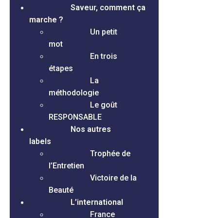
Saveur, comment ça
marche ?
Un petit
mot
En trois
étapes
La
méthodologie
Le goût
RESPONSABLE
Nos autres
labels
Trophée de
l’Entretien
Victoire de la
Beauté
L’international
France