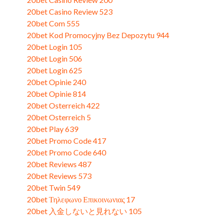
20bet Casino Review 523
20bet Com 555
20bet Kod Promocyjny Bez Depozytu 944
20bet Login 105
20bet Login 506
20bet Login 625
20bet Opinie 240
20bet Opinie 814
20bet Osterreich 422
20bet Osterreich 5
20bet Play 639
20bet Promo Code 417
20bet Promo Code 640
20bet Reviews 487
20bet Reviews 573
20bet Twin 549
20bet Τηλεφωνο Επικοινωνιας 17
20bet 入金しないと見れない 105