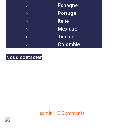
Espagne
Portugal
Italie
Mexique
Tunisie
Colombie
Nous contacter
1win Официальный веб-сайт
Букмекерской Конторы, Вход
В 1вин
août 1, 2025
admin
0 Comments
Зеркала являются альтернативными версиями сайта, имеют