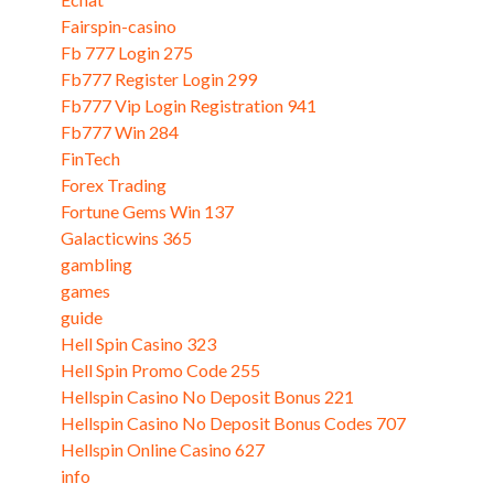
Fairspin-casino
Fb 777 Login 275
Fb777 Register Login 299
Fb777 Vip Login Registration 941
Fb777 Win 284
FinTech
Forex Trading
Fortune Gems Win 137
Galacticwins 365
gambling
games
guide
Hell Spin Casino 323
Hell Spin Promo Code 255
Hellspin Casino No Deposit Bonus 221
Hellspin Casino No Deposit Bonus Codes 707
Hellspin Online Casino 627
info