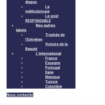
étapes
La
méthodologie
Le goût
RESPONSABLE
Nos autres
labels
Trophée de
l’Entretien
Victoire de la
Beauté
L’international
France
Espagne
Portugal
Italie
Mexique
Tunisie
Colombie
Nous contacter