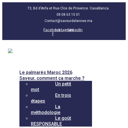
73, Bd d'Anfa et Rue Clos de Provence. Casablanca.
08 08 63 15 01
Contact@saveurdelannee.ma
Facebook-
Instagram
Linkedin
f
Le palmarès Maroc 2026
Saveur, comment ça marche ?
Un petit
mot
En trois
étapes
La
méthodologie
Le goût
RESPONSABLE