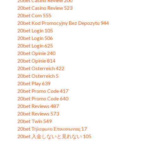
20bet Casino Review 200
20bet Casino Review 523
20bet Com 555
20bet Kod Promocyjny Bez Depozytu 944
20bet Login 105
20bet Login 506
20bet Login 625
20bet Opinie 240
20bet Opinie 814
20bet Osterreich 422
20bet Osterreich 5
20bet Play 639
20bet Promo Code 417
20bet Promo Code 640
20bet Reviews 487
20bet Reviews 573
20bet Twin 549
20bet Τηλεφωνο Επικοινωνιας 17
20bet 入金しないと見れない 105