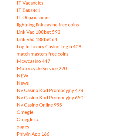
IT Vacancies
IT Вакансії
IT Образование
lightning link casino free coins
Link Vao 188bet 593
Link Vao 188bet 64
Log In Luxury Casino Login 409
match masters free coins
Mcwcasino 447
Motorcycle Service 220
NEW
News
Nv Casino Kod Promocyjny 478
Nv Casino Kod Promocyjny 650
Nv Casino Online 995
Omegle
Omegle cc
pages
Phlwin App 166