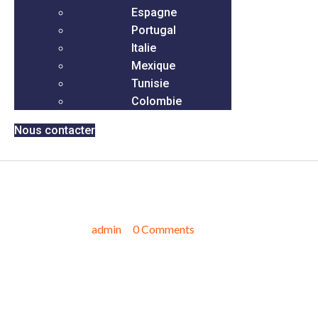
Espagne
Portugal
Italie
Mexique
Tunisie
Colombie
Nous contacter
Реалистичные девушки на
час: искусство быть собой
mai 16, 2025
admin
0 Comments
Девушки на час – это не просто компания для одного вечера
или ночи. Они могут предложить множество интересных и
необычных впечатлений, если вы выберете ту, которая не
играет в идеальную. Такие девушки отличаются тем, что они
умеют быть собой, не прикладывая усилий к созданию