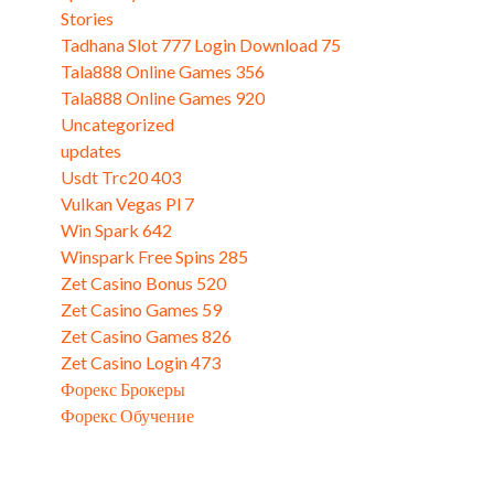
Stories
(1)
Tadhana Slot 777 Login Download 75
(3)
Tala888 Online Games 356
(3)
Tala888 Online Games 920
(3)
Uncategorized
(770)
updates
(5)
Usdt Trc20 403
(3)
Vulkan Vegas Pl 7
(3)
Win Spark 642
(3)
Winspark Free Spins 285
(3)
Zet Casino Bonus 520
(3)
Zet Casino Games 59
(1)
Zet Casino Games 826
(3)
Zet Casino Login 473
(3)
Форекс Брокеры
(2)
Форекс Обучение
(1)
L
M
M
J
V
S
D