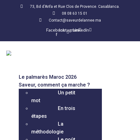
73, Bd d'Anfa et Rue Clos de Provence. Casablanca.
08 08 63 15 01
Contact@saveurdelannee.ma
Facebook-
Instagram
Linkedin
f
Le palmarès Maroc 2026
Saveur, comment ça marche ?
Un petit
mot
En trois
étapes
La
méthodologie
Le goût