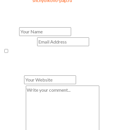
уникальность
shchyolkovo-pap.ru
.
leave a comment
Name
*
E-mail Address
*
Enregistrer mon nom, mon e-mail et mon site dans le
navigateur pour mon prochain commentaire.
Website
*