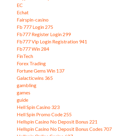
EC
(1)
Echat
(5)
Fairspin-casino
(1)
Fb 777 Login 275
(3)
Fb777 Register Login 299
(2)
Fb777 Vip Login Registration 941
(2)
Fb777 Win 284
(3)
FinTech
(5)
Forex Trading
(3)
Fortune Gems Win 137
(3)
Galacticwins 365
(3)
gambling
(2)
games
(8)
guide
(2)
Hell Spin Casino 323
(3)
Hell Spin Promo Code 255
(3)
Hellspin Casino No Deposit Bonus 221
(3)
Hellspin Casino No Deposit Bonus Codes 707
(3)