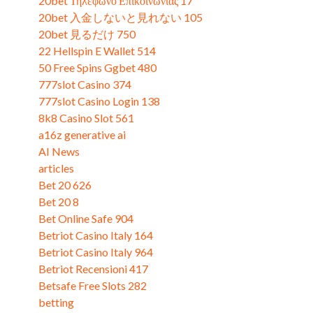
20bet Τηλεφωνο Επικοινωνιας 17
(3)
20bet 入金しないと見れない 105
(3)
20bet 見るだけ 750
(3)
22 Hellspin E Wallet 514
(2)
50 Free Spins Ggbet 480
(3)
777slot Casino 374
(2)
777slot Casino Login 138
(3)
8k8 Casino Slot 561
(3)
a16z generative ai
(2)
AI News
(1)
articles
(2)
Bet 20 626
(1)
Bet 20 8
(3)
Bet Online Safe 904
(3)
Betriot Casino Italy 164
(3)
Betriot Casino Italy 964
(3)
Betriot Recensioni 417
(3)
Betsafe Free Slots 282
(3)
betting
(5)