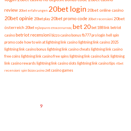
20bet login
review
20bet online casino
20bet erfahrungen
20bet opinie
20bet promo code
20bet
20bet play
20bet recensioni
bet 20
österreich
20bet τηλεφωνο επικοινωνιας
bet 188 link
betriot
betriot recensioni
casino
bizzo casino bonus
fb777 pro login
hell spin
promo code
how to win at lightning link casino
lightning link casino 2025
lightning link casino bonus
lightning link casino cheats
lightning link casino
free coins
lightning link casino free spins
lightning link casino hack
lightning
link casino rewards
lightning link casino slots
lightning link casino tips
rtbet
zet casino games
recensioni
spin bizzo casino
Calendar
L
M
M
J
V
S
D
1
2
3
4
5
6
7
8
9
10
11
12
13
14
15
16
17
18
19
20
21
22
23
24
25
26
27
28
29
30