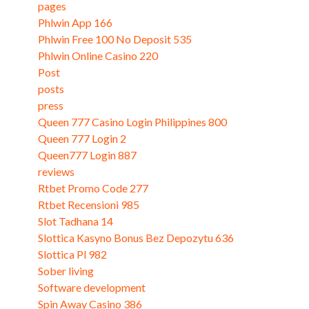
pages
(3)
Phlwin App 166
(3)
Phlwin Free 100 No Deposit 535
(3)
Phlwin Online Casino 220
(3)
Post
(243)
posts
(2)
press
(1)
Queen 777 Casino Login Philippines 800
(3)
Queen 777 Login 2
(3)
Queen777 Login 887
(3)
reviews
(2)
Rtbet Promo Code 277
(3)
Rtbet Recensioni 985
(3)
Slot Tadhana 14
(3)
Slottica Kasyno Bonus Bez Depozytu 636
(3)
Slottica Pl 982
(3)
Sober living
(3)
Software development
(3)
Spin Away Casino 386
(3)