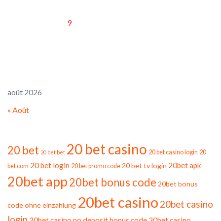
1
2
3
4
5
6
7
8
9
10
11
12
13
14
15
16
17
18
19
20
21
22
23
24
25
26
27
28
29
30
31
août 2026
« Août
Tags
20 bet casino
20 bet
20 bet casino login
20
20 bet bet
20 bet login
20bet apk
20 bet tv login
bet com
20 bet promo code
20bet app
20bet bonus code
20bet bonus
20bet casino
20bet casino
code ohne einzahlung
login
20bet casino no deposit bonus code
20bet casino