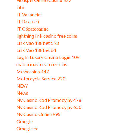
Hellspin Online Casino 627
(3)
info
(2)
IT Vacancies
(1)
IT Вакансії
(2)
IT Образование
(2)
lightning link casino free coins
(5)
Link Vao 188bet 593
(3)
Link Vao 188bet 64
(3)
Log In Luxury Casino Login 409
(3)
match masters free coins
(2)
Mcwcasino 447
(3)
Motorcycle Service 220
(3)
NEW
(2)
News
(126)
Nv Casino Kod Promocyjny 478
(3)
Nv Casino Kod Promocyjny 650
(1)
Nv Casino Online 995
(3)
Omegle
(25)
Omegle cc
(17)