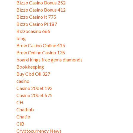
Bizzo Casino Bonus 252
(3)
Bizzo Casino Bonus 412
(3)
Bizzo Casino It 775
(3)
Bizzo Casino Pl 187
(3)
Bizzocasino 666
(3)
blog
(22)
Bmw Casino Online 415
(1)
Bmw Online Casino 135
(3)
board kings free gems diamonds
(4)
Bookkeeping
(7)
Buy Cbd Oil 327
(3)
casino
(2)
Casino 20bet 192
(3)
Casino 20bet 675
(1)
CH
(1)
Chathub
(5)
Chatib
(5)
CIB
(1)
Cryptocurrency News
(1)