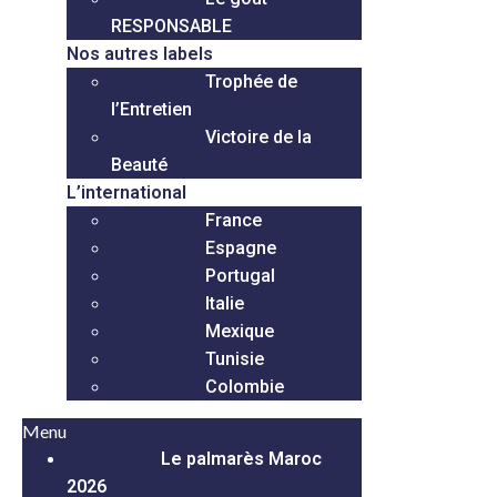
RESPONSABLE
Nos autres labels
Trophée de
l’Entretien
Victoire de la
Beauté
L’international
France
Espagne
Portugal
Italie
Mexique
Tunisie
Colombie
Menu
Le palmarès Maroc
2026