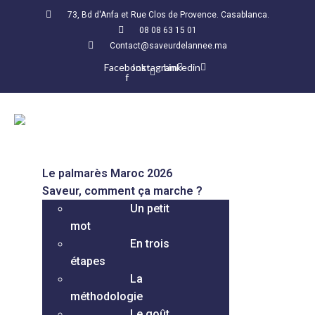
73, Bd d'Anfa et Rue Clos de Provence. Casablanca.
08 08 63 15 01
Contact@saveurdelannee.ma
Facebook-
Instagram
Linkedin
f
Le palmarès Maroc 2026
Saveur, comment ça marche ?
Un petit
mot
En trois
étapes
La
méthodologie
Le goût