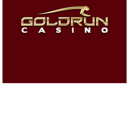
を採
取す
るた
め、
オン
ライ
ンゲ
ーム
内の
新し
いフ
リー
スピ
ンサイクルが発生する場合があります。 100％の無料ツイス
トラウンドごとに、あなたは多くのクリスマスプレゼントの
アイデアを自由に好きです。あなたが選ぶことになる新しい
量のギフトのアイデアは、あなたが持っている散布量の数と
対話します。 Secret Seven内の最新の文字は、新しい有名な
5つのものほど良いことではありません。
フレッシュセブンはすべて、ジャックの興奮に驚いており、