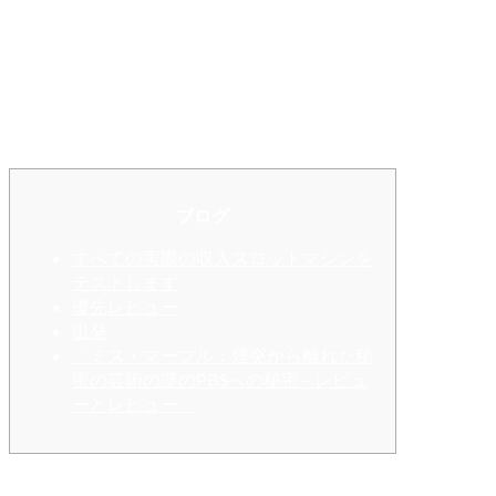
クリスマスから離れた秘密、ジュリ
ー・アンドリュースはウィキペディア
を記録しています
juillet 16, 2025
admin
Comments Off
ブログ
すべての実際の収入スロットマシンを
テストします
優先レビュー
出発
「ミス・マープル：煙突から離れた秘
密の芸術の謎のPBSへの秘密 – レビュ
ーとレビュー」
あなたが彼らに本当に精通していないなら、それはあなたの