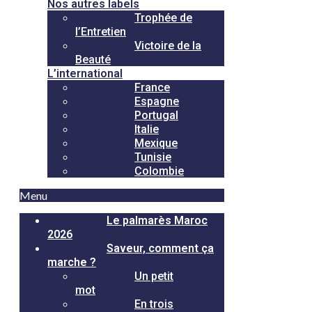
Nos autres labels
Trophée de
l’Entretien
Victoire de la
Beauté
L’international
France
Espagne
Portugal
Italie
Mexique
Tunisie
Colombie
Menu
Le palmarès Maroc
2026
Saveur, comment ça
marche ?
Un petit
mot
En trois