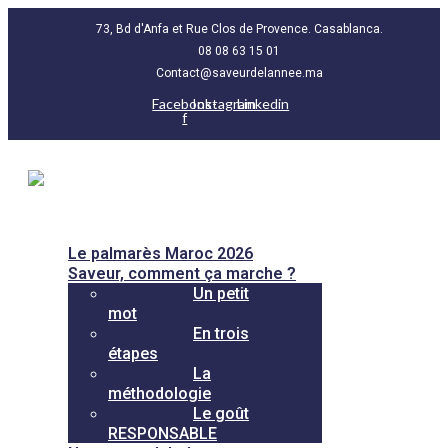
73, Bd d'Anfa et Rue Clos de Provence. Casablanca.
08 08 63 15 01
Contact@saveurdelannee.ma
Facebook-
Instagram
Linkedin
f
Le palmarès Maroc 2026
Saveur, comment ça marche ?
Un petit
mot
En trois
étapes
La
méthodologie
Le goût
RESPONSABLE