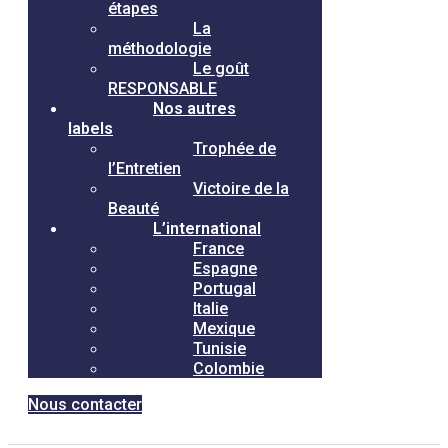
étapes
La
méthodologie
Le goût
RESPONSABLE
Nos autres
labels
Trophée de
l’Entretien
Victoire de la
Beauté
L’international
France
Espagne
Portugal
Italie
Mexique
Tunisie
Colombie
Nous contacter