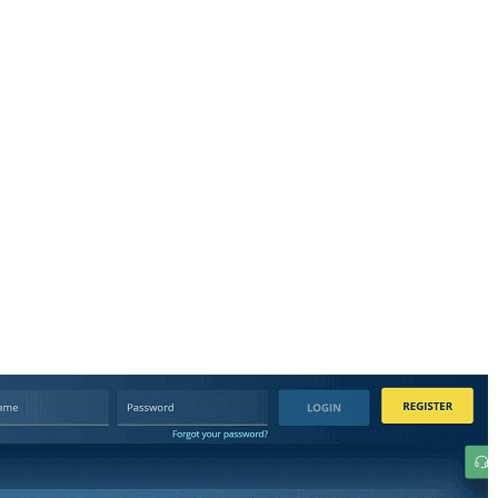
可能なゲームをあまり考えることはできません。新しいマル
チフォーセットは、スポーツイベントゲームをセットアップ
し、驚くべきスーパーボンバーマンコレクション（私は1日
を誘導することを約束します…うーん…私はそこに真実を伝
えることができます…）そして、あなたはもちろんマナから
の奇跡を起こすことができます。最新のお祝いシーズンが続
きます。このシーズンでは、クリスマス接続があるので、お
そらくあなたが考慮しないかもしれないAゲームがありま
す。もう一度、ビル・ブライソンは、クリスマスの多くの異
なる見解と問題の中で生き返ることが非常に面白いです、そ
してあなたはフィクションをすることができます。クリスマ
スへのリードアップの中で最高の読み取りで、あなたはそれ
がグループに提供されるので、あなたのオーディブルに感謝
するでしょう。