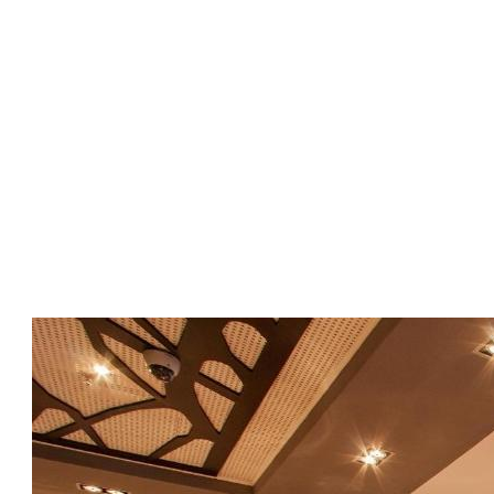
ブライソンの本はしばしば魅力的で本当に調査されており、
あなたは素晴らしい機知を持っていて、あなたは皮肉かもし
れません。ボニー・パーカー（メーガン・オリー）は、私が
これまでに見た最も渇いた、最も角質の特徴的な主人公とし
て機能する必要があります。ところで、「オプションの望ま
しくない」音楽教師（「Fiona Appleby」、WTF ??）、
Woofでウィッグを読んでください。確かにFiona Applebyと
いうタイトルの性質があり、あなたは彼女が絶対的な悪夢か
もしれません。彼女は、検索に執着しています。彼女がje深
い男の子を持っていたとき、より多くの少女が彼にたわごと
の父とラベル付けすることになった。