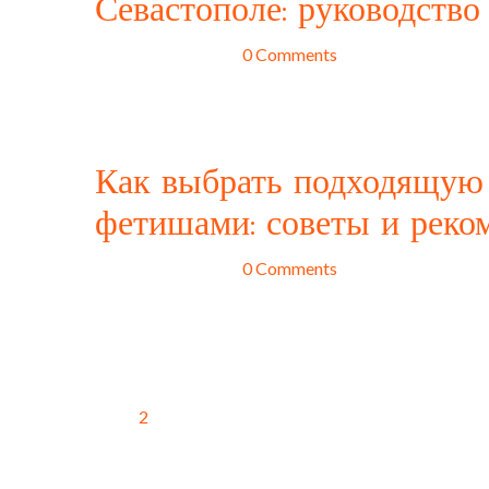
Севастополе: руководство
janvier 30, 2025
0 Comments
Интим досуг – это неотъемлемая часть жизни многи
эмоций они прибегают к услугам девушек на час. Одн
Сегодня мы
Как выбрать подходящую 
фетишами: советы и реко
janvier 16, 2025
0 Comments
Интимные отношения и сексуальные фантазии – это 
обладая стабильными отношениями, возникает жела
переживаниями. А вот как выбрать подходящую моде
1
2