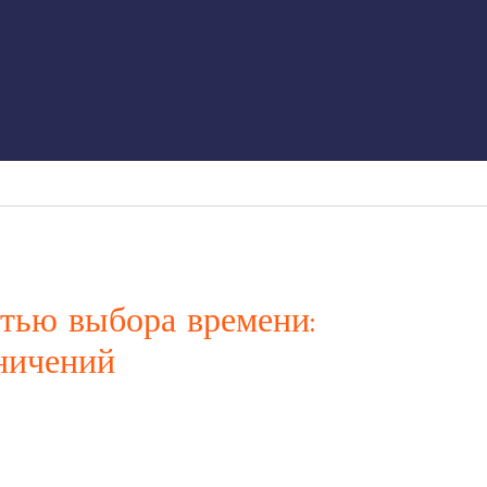
тью выбора времени:
аничений
когда у вас возникает желание провести необычный и
остается совсем немного. Ведь работа, семья, обязанности -