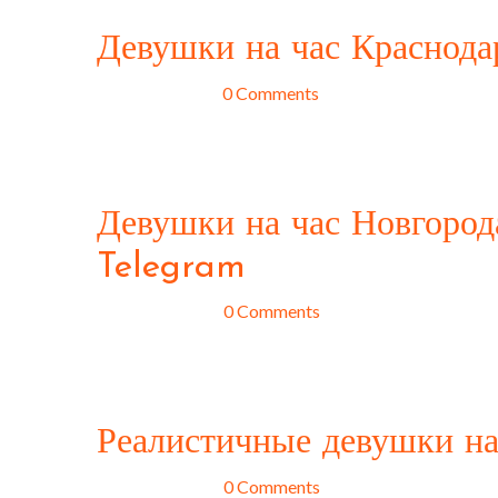
Девушки на час Краснода
juin 24, 2025
0 Comments
Девушки на час — это тема, которая всегда была за
множество стереотипов и предвзятых мнений о таких 
вопрос более
Девушки на час Новгорода
Telegram
mai 21, 2025
0 Comments
Индустрия интим досуга имеет свои особенности и
с клиентами является мессенджер Telegram. Однако 
Новгороде, работают с помощью данного приложени
Реалистичные девушки на 
mai 16, 2025
0 Comments