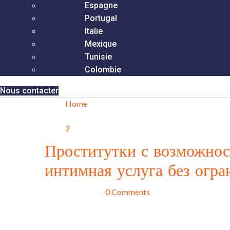
Espagne
Portugal
Italie
Mexique
Tunisie
Colombie
Nous contacter
Home
2
Проститутки с возможнос
интимная услуга без огр
juillet 1, 2025
0 Comments
Как же часто приходится сталкиваться с ситуацией, 
незабываемый вечер с проституткой, но время на это 
все это