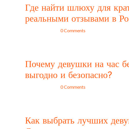
Где найти шлюху для кра
реальными отзывами в Ро
mars 12, 2025
0 Comments
Интимная жизнь – важный аспект жизни каждого чел
партнером для непринужденных отношений без обязат
шлюху для краткосрочных встреч с
Почему девушки на час бе
выгодно и безопасно?
mars 10, 2025
0 Comments
Индустрия интим услуг на сегодняшний день предлаг
час. Однако в большинстве случаев такие услуги св
переговоров и заполнения анкет.
Как выбрать лучших деву