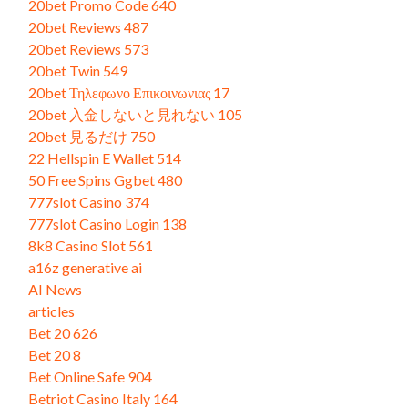
20bet Promo Code 640
20bet Reviews 487
20bet Reviews 573
20bet Twin 549
20bet Τηλεφωνο Επικοινωνιας 17
20bet 入金しないと見れない 105
20bet 見るだけ 750
22 Hellspin E Wallet 514
50 Free Spins Ggbet 480
777slot Casino 374
777slot Casino Login 138
8k8 Casino Slot 561
a16z generative ai
AI News
articles
Bet 20 626
Bet 20 8
Bet Online Safe 904
Betriot Casino Italy 164