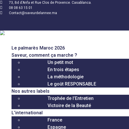
73, Bd d'Anfa et Rue Clos de Provence. Casablanca.
08 08 63 15 01
Contact@saveurdelannee.ma
Le palmarès Maroc 2026
Saveur, comment ça marche ?
Un petit mot
En trois étapes
La méthodologie
Le goût RESPONSABLE
Nos autres labels
Trophée de l’Entretien
Victoire de la Beauté
L’international
France
Espagne