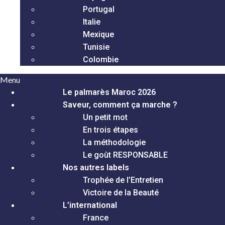
Portugal
Italie
Mexique
Tunisie
Colombie
Menu
Le palmarès Maroc 2026
Saveur, comment ça marche ?
Un petit mot
En trois étapes
La méthodologie
Le goût RESPONSABLE
Nos autres labels
Trophée de l’Entretien
Victoire de la Beauté
L’international
France