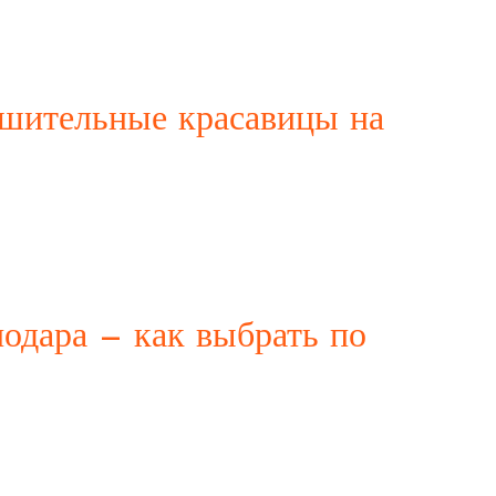
о вечера или ночи. Они могут предложить множество
ете ту, которая не играет в идеальную. Такие девушки
шительные красавицы на
мом, страстью и уверенным поведением в постели. Часто
ах знакомств или в эскорт-агентствах. Они знают, как
аемым. В
одара — как выбрать по
 услуги для тех, кто ищет разнообразие и новые ощущения
ии не всегда легко, так как многое может быть скрыто