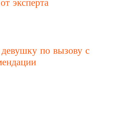
 от эксперта
х мужчин. В поисках приятных впечатлений и новых
ако, выбор подходящей кандидатуры не всегда легкое дело.
девушку по вызову с
мендации
неотъемлемая часть жизни многих мужчин. Иногда, даже
ние познакомиться с новыми ощущениями и
ль для встреч,