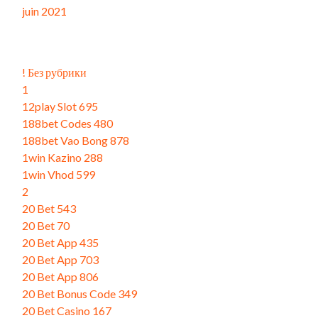
juin 2021
Catégories
! Без рубрики
1
12play Slot 695
188bet Codes 480
188bet Vao Bong 878
1win Kazino 288
1win Vhod 599
2
20 Bet 543
20 Bet 70
20 Bet App 435
20 Bet App 703
20 Bet App 806
20 Bet Bonus Code 349
20 Bet Casino 167