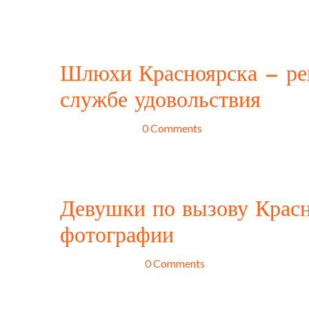
Девушки на час - это не просто компания для одног
интересных и необычных впечатлений, если вы выбер
отличаются
Шлюхи Красноярска — ре
службе удовольствия
avril 29, 2025
0 Comments
Шлюхи Красноярска известны своим профессионализ
такие девушки работают на специализированных сайт
удовлетворить мужчину и делать его время незабыв
Девушки по вызову Красн
фотографии
mars 25, 2025
0 Comments
Девушки по вызову в Краснодаре предоставляют свои
в своей жизни. Однако выбирать девушку по фотограф