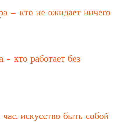
ра — кто не ожидает ничего
гадочной и привлекательной для многих мужчин. Существует
услугах, однако в статье мы постараемся рассмотреть этот
 – кто работает без
 требования. Одним из главных инструментов коммуникации
не все девушки, предоставляющие услуги на час в
я.
час: искусство быть собой