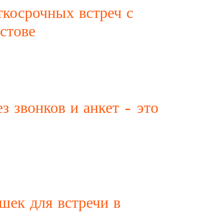
ткосрочных встреч с
стове
овека. Иногда возникает желание познакомиться с новым
ельств. В этой статье мы расскажем, где можно найти
з звонков и анкет – это
ает широкий спектр услуг, в том числе и услуги девушек на
язаны с необходимостью звонков, предварительных
шек для встречи в