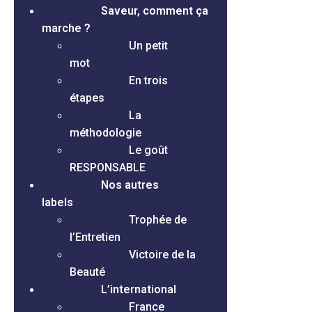
Saveur, comment ça
marche ?
Un petit
mot
En trois
étapes
La
méthodologie
Le goût
RESPONSABLE
Nos autres
labels
Trophée de
l’Entretien
Victoire de la
Beauté
L’international
France