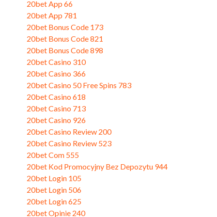
20bet App 66
20bet App 781
20bet Bonus Code 173
20bet Bonus Code 821
20bet Bonus Code 898
20bet Casino 310
20bet Casino 366
20bet Casino 50 Free Spins 783
20bet Casino 618
20bet Casino 713
20bet Casino 926
20bet Casino Review 200
20bet Casino Review 523
20bet Com 555
20bet Kod Promocyjny Bez Depozytu 944
20bet Login 105
20bet Login 506
20bet Login 625
20bet Opinie 240