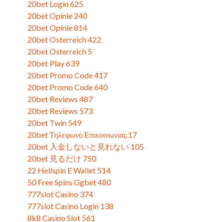
20bet Login 625
(3)
20bet Opinie 240
(3)
20bet Opinie 814
(1)
20bet Osterreich 422
(1)
20bet Osterreich 5
(3)
20bet Play 639
(3)
20bet Promo Code 417
(3)
20bet Promo Code 640
(1)
20bet Reviews 487
(3)
20bet Reviews 573
(3)
20bet Twin 549
(3)
20bet Τηλεφωνο Επικοινωνιας 17
(3)
20bet 入金しないと見れない 105
(3)
20bet 見るだけ 750
(3)
22 Hellspin E Wallet 514
(2)
50 Free Spins Ggbet 480
(3)
777slot Casino 374
(2)
777slot Casino Login 138
(3)
8k8 Casino Slot 561
(3)