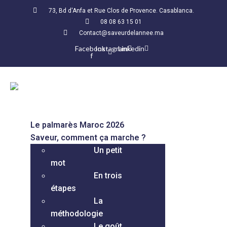
73, Bd d'Anfa et Rue Clos de Provence. Casablanca.
08 08 63 15 01
Contact@saveurdelannee.ma
Facebook-
Instagram
Linkedin
f
Le palmarès Maroc 2026
Saveur, comment ça marche ?
Un petit
mot
En trois
étapes
La
méthodologie
Le goût