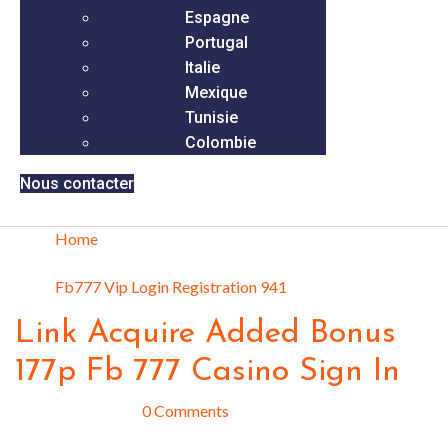
Espagne
Portugal
Italie
Mexique
Tunisie
Colombie
Nous contacter
Home
Fb777 Vip Login Registration 941
Link Acquire Added Bonus
177p Fb 777 Casino Sign In
juillet 29, 2025
0 Comments
As A Result, all dealings are conducted through an expert in