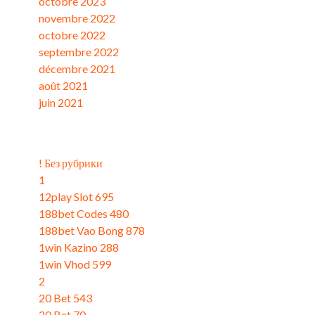
octobre 2023
novembre 2022
octobre 2022
septembre 2022
décembre 2021
août 2021
juin 2021
Catégories
! Без рубрики
1
12play Slot 695
188bet Codes 480
188bet Vao Bong 878
1win Kazino 288
1win Vhod 599
2
20 Bet 543
20 Bet 70