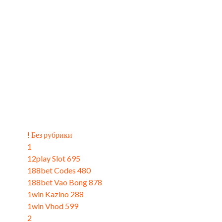
Catégories
! Без рубрики
(4)
1
(9)
12play Slot 695
(3)
188bet Codes 480
(3)
188bet Vao Bong 878
(3)
1win Kazino 288
(3)
1win Vhod 599
(1)
2
(11)