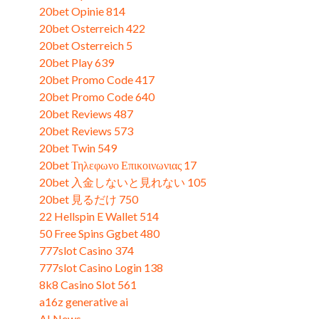
20bet Opinie 814
20bet Osterreich 422
20bet Osterreich 5
20bet Play 639
20bet Promo Code 417
20bet Promo Code 640
20bet Reviews 487
20bet Reviews 573
20bet Twin 549
20bet Τηλεφωνο Επικοινωνιας 17
20bet 入金しないと見れない 105
20bet 見るだけ 750
22 Hellspin E Wallet 514
50 Free Spins Ggbet 480
777slot Casino 374
777slot Casino Login 138
8k8 Casino Slot 561
a16z generative ai
AI News