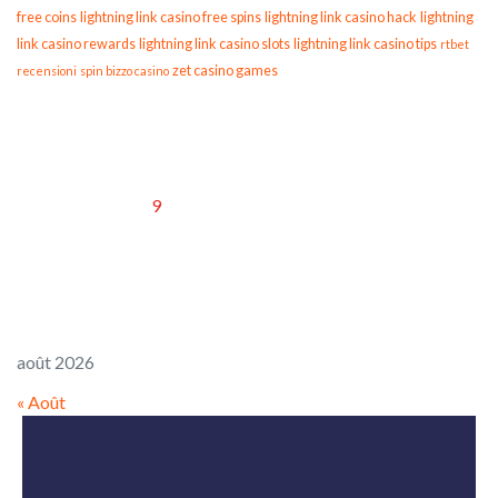
free coins
lightning link casino free spins
lightning link casino hack
lightning
link casino rewards
lightning link casino slots
lightning link casino tips
rtbet
zet casino games
recensioni
spin bizzo casino
Calendar
L
M
M
J
V
S
D
1
2
3
4
5
6
7
8
9
10
11
12
13
14
15
16
17
18
19
20
21
22
23
24
25
26
27
28
29
30
31
août 2026
« Août