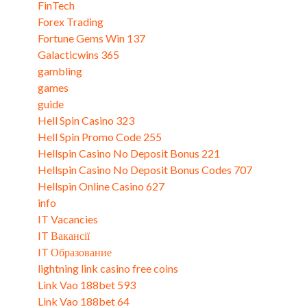
FinTech
(5)
Forex Trading
(3)
Fortune Gems Win 137
(3)
Galacticwins 365
(3)
gambling
(2)
games
(8)
guide
(2)
Hell Spin Casino 323
(3)
Hell Spin Promo Code 255
(3)
Hellspin Casino No Deposit Bonus 221
(3)
Hellspin Casino No Deposit Bonus Codes 707
(3)
Hellspin Online Casino 627
(3)
info
(2)
IT Vacancies
(1)
IT Вакансії
(2)
IT Образование
(2)
lightning link casino free coins
(5)
Link Vao 188bet 593
(3)
Link Vao 188bet 64
(3)