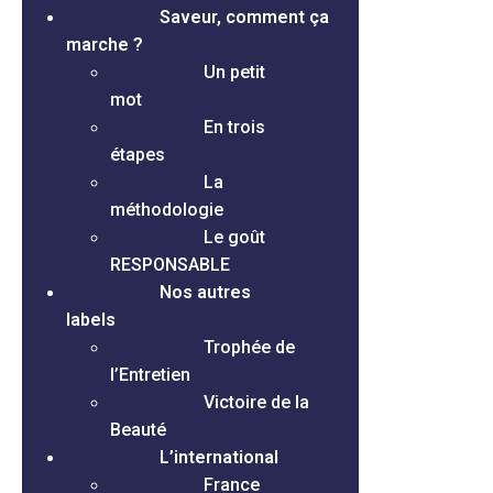
Saveur, comment ça
marche ?
Un petit
mot
En trois
étapes
La
méthodologie
Le goût
RESPONSABLE
Nos autres
labels
Trophée de
l’Entretien
Victoire de la
Beauté
L’international
France