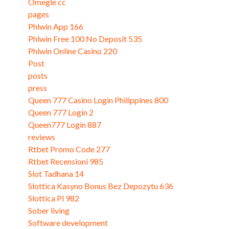
Omegle cc
(17)
pages
(3)
Phlwin App 166
(3)
Phlwin Free 100 No Deposit 535
(3)
Phlwin Online Casino 220
(3)
Post
(243)
posts
(2)
press
(1)
Queen 777 Casino Login Philippines 800
(3)
Queen 777 Login 2
(3)
Queen777 Login 887
(3)
reviews
(2)
Rtbet Promo Code 277
(3)
Rtbet Recensioni 985
(3)
Slot Tadhana 14
(3)
Slottica Kasyno Bonus Bez Depozytu 636
(3)
Slottica Pl 982
(3)
Sober living
(3)
Software development
(3)