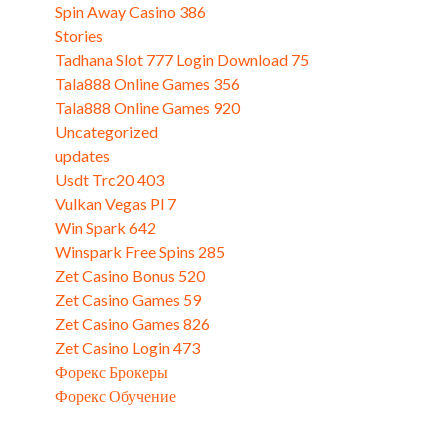
Spin Away Casino 386
(3)
Stories
(1)
Tadhana Slot 777 Login Download 75
(3)
Tala888 Online Games 356
(3)
Tala888 Online Games 920
(3)
Uncategorized
(770)
updates
(5)
Usdt Trc20 403
(3)
Vulkan Vegas Pl 7
(3)
Win Spark 642
(3)
Winspark Free Spins 285
(3)
Zet Casino Bonus 520
(3)
Zet Casino Games 59
(1)
Zet Casino Games 826
(3)
Zet Casino Login 473
(3)
Форекс Брокеры
(2)
Форекс Обучение
(1)