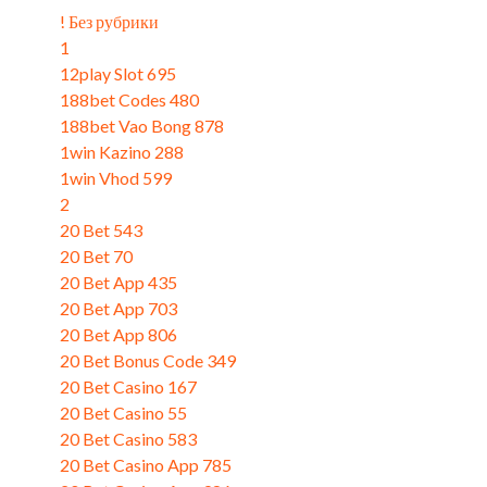
! Без рубрики
(4)
1
(9)
12play Slot 695
(3)
188bet Codes 480
(3)
188bet Vao Bong 878
(3)
1win Kazino 288
(3)
1win Vhod 599
(1)
2
(11)
20 Bet 543
(3)
20 Bet 70
(3)
20 Bet App 435
(3)
20 Bet App 703
(3)
20 Bet App 806
(3)
20 Bet Bonus Code 349
(1)
20 Bet Casino 167
(1)
20 Bet Casino 55
(3)
20 Bet Casino 583
(3)
20 Bet Casino App 785
(3)