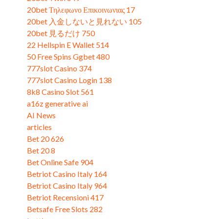
20bet Τηλεφωνο Επικοινωνιας 17
(3)
20bet 入金しないと見れない 105
(3)
20bet 見るだけ 750
(3)
22 Hellspin E Wallet 514
(2)
50 Free Spins Ggbet 480
(3)
777slot Casino 374
(2)
777slot Casino Login 138
(3)
8k8 Casino Slot 561
(3)
a16z generative ai
(2)
AI News
(1)
articles
(2)
Bet 20 626
(1)
Bet 20 8
(3)
Bet Online Safe 904
(3)
Betriot Casino Italy 164
(3)
Betriot Casino Italy 964
(3)
Betriot Recensioni 417
(3)
Betsafe Free Slots 282
(3)