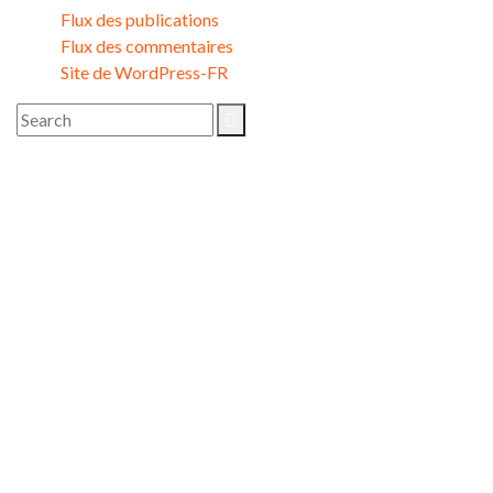
Flux des publications
Flux des commentaires
Site de WordPress-FR
Image Gallery
Catégories