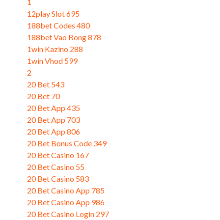
1
12play Slot 695
188bet Codes 480
188bet Vao Bong 878
1win Kazino 288
1win Vhod 599
2
20 Bet 543
20 Bet 70
20 Bet App 435
20 Bet App 703
20 Bet App 806
20 Bet Bonus Code 349
20 Bet Casino 167
20 Bet Casino 55
20 Bet Casino 583
20 Bet Casino App 785
20 Bet Casino App 986
20 Bet Casino Login 297