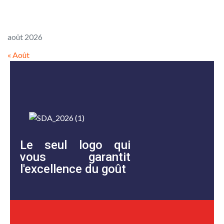
24
25
26
27
28
29
30
31
août 2026
« Août
Le seul logo qui
vous garantit
l'excellence du goût