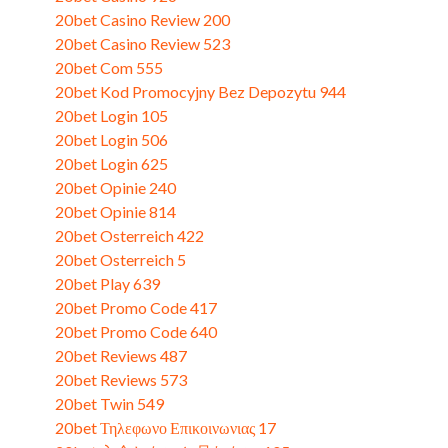
20bet Casino Review 200
20bet Casino Review 523
20bet Com 555
20bet Kod Promocyjny Bez Depozytu 944
20bet Login 105
20bet Login 506
20bet Login 625
20bet Opinie 240
20bet Opinie 814
20bet Osterreich 422
20bet Osterreich 5
20bet Play 639
20bet Promo Code 417
20bet Promo Code 640
20bet Reviews 487
20bet Reviews 573
20bet Twin 549
20bet Τηλεφωνο Επικοινωνιας 17