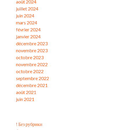
août 2024
juillet 2024
juin 2024
mars 2024
février 2024
janvier 2024
décembre 2023
novembre 2023
octobre 2023
novembre 2022
octobre 2022
septembre 2022
décembre 2021
août 2021
juin 2021
Catégories
! Без рубрики