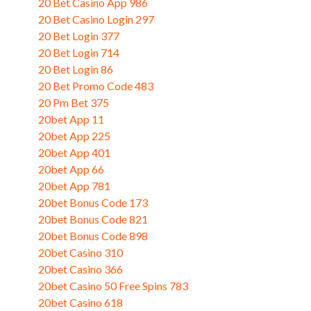
20 Bet Casino App 986
(3)
20 Bet Casino Login 297
(3)
20 Bet Login 377
(3)
20 Bet Login 714
(3)
20 Bet Login 86
(1)
20 Bet Promo Code 483
(3)
20 Pm Bet 375
(3)
20bet App 11
(1)
20bet App 225
(3)
20bet App 401
(3)
20bet App 66
(1)
20bet App 781
(3)
20bet Bonus Code 173
(1)
20bet Bonus Code 821
(3)
20bet Bonus Code 898
(3)
20bet Casino 310
(1)
20bet Casino 366
(3)
20bet Casino 50 Free Spins 783
(2)
20bet Casino 618
(3)