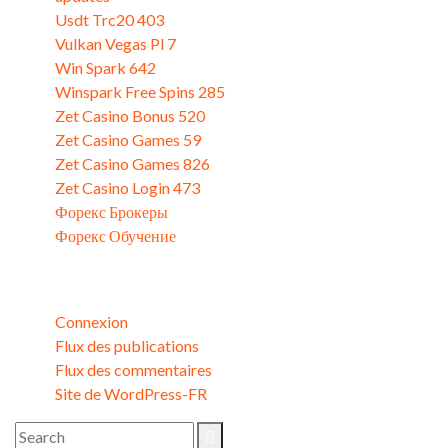
Usdt Trc20 403
Vulkan Vegas Pl 7
Win Spark 642
Winspark Free Spins 285
Zet Casino Bonus 520
Zet Casino Games 59
Zet Casino Games 826
Zet Casino Login 473
Форекс Брокеры
Форекс Обучение
Méta
Connexion
Flux des publications
Flux des commentaires
Site de WordPress-FR