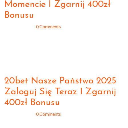
Momencie I Zgarnij 400zł
Bonusu
août 8, 2025
0 Comments
Celowo gwoli grono zawodników stworzyliśmy
niepowtarzalne bonusy, dzięki którym zyskać mogą dużo
benefitów. Witryna 20Bet wydaje się być obsługiwana za
pośrednictwem autorską platformę bukmacherską Soft-labs.
Operator podaje więcej niż 30 tysięcy wydarzeń
przedmeczowych
20bet Nasze Państwo 2025
Zaloguj Się Teraz I Zgarnij
400zł Bonusu
août 8, 2025
0 Comments
Tok zakładanie konta bankowego w portalu 20Bet PL
logowanie jest niezwykle łatwy i musi być on zrozumiały