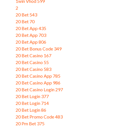
1win Vhod 599
2
20 Bet 543
20 Bet 70
20 Bet App 435
20 Bet App 703
20 Bet App 806
20 Bet Bonus Code 349
20 Bet Casino 167
20 Bet Casino 55
20 Bet Casino 583
20 Bet Casino App 785
20 Bet Casino App 986
20 Bet Casino Login 297
20 Bet Login 377
20 Bet Login 714
20 Bet Login 86
20 Bet Promo Code 483
20 Pm Bet 375