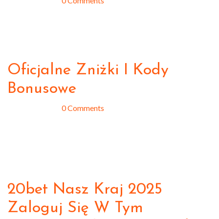
août 8, 2025
0 Comments
Zezwala obstawiać zakłady sportowe i grać w kasynie i jest
to w dowolnym rejonie i czasie. Wystarczy zeskanować kod
QR na witrynie internetowej, by pobrać aplikację, która
wydaje się być dostępna zarówno na
Oficjalne Zniżki I Kody
Bonusowe
août 8, 2025
0 Comments
Bonus wydaje się być przyznawany tuż przy jak najmniejszym
depozycie, wynoszącym 30 zł. Środki przyznane na profil
bonusowe są obłożone konkretnymi warunkami
użytkowania. Owo 5-krotny obrót na kuponach AKO wraz z
min. dwoma
20bet Nasz Kraj 2025
Zaloguj Się W Tym