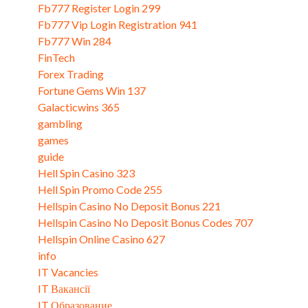
Fb777 Register Login 299
(2)
Fb777 Vip Login Registration 941
(2)
Fb777 Win 284
(3)
FinTech
(5)
Forex Trading
(3)
Fortune Gems Win 137
(3)
Galacticwins 365
(3)
gambling
(2)
games
(8)
guide
(2)
Hell Spin Casino 323
(3)
Hell Spin Promo Code 255
(3)
Hellspin Casino No Deposit Bonus 221
(3)
Hellspin Casino No Deposit Bonus Codes 707
(3)
Hellspin Online Casino 627
(3)
info
(2)
IT Vacancies
(1)
IT Вакансії
(2)
IT Образование
(2)