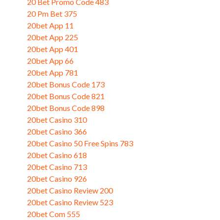
20 Bet Promo Code 483
(3)
20 Pm Bet 375
(3)
20bet App 11
(1)
20bet App 225
(3)
20bet App 401
(3)
20bet App 66
(1)
20bet App 781
(3)
20bet Bonus Code 173
(1)
20bet Bonus Code 821
(3)
20bet Bonus Code 898
(3)
20bet Casino 310
(1)
20bet Casino 366
(3)
20bet Casino 50 Free Spins 783
(2)
20bet Casino 618
(3)
20bet Casino 713
(1)
20bet Casino 926
(1)
20bet Casino Review 200
(3)
20bet Casino Review 523
(3)
20bet Com 555
(3)