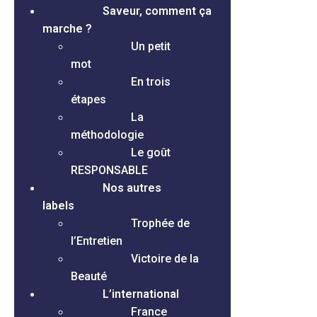
Saveur, comment ça
marche ?
Un petit
mot
En trois
étapes
La
méthodologie
Le goût
RESPONSABLE
Nos autres
labels
Trophée de
l’Entretien
Victoire de la
Beauté
L’international
France