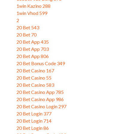
1win Kazino 288
(3)
1win Vhod 599
(1)
2
(11)
20 Bet 543
(3)
20 Bet 70
(3)
20 Bet App 435
(3)
20 Bet App 703
(3)
20 Bet App 806
(3)
20 Bet Bonus Code 349
(1)
20 Bet Casino 167
(1)
20 Bet Casino 55
(3)
20 Bet Casino 583
(3)
20 Bet Casino App 785
(3)
20 Bet Casino App 986
(3)
20 Bet Casino Login 297
(3)
20 Bet Login 377
(3)
20 Bet Login 714
(3)
20 Bet Login 86
(1)