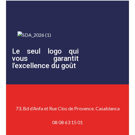
Le seul logo qui
vous garantit
l'excellence du goût
73, Bd d’Anfa et Rue Clos de Provence. Casablanca
08 08 63 15 01