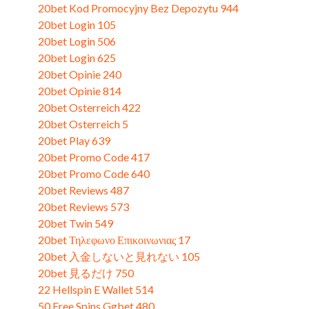
20bet Kod Promocyjny Bez Depozytu 944
(3)
20bet Login 105
(3)
20bet Login 506
(3)
20bet Login 625
(3)
20bet Opinie 240
(3)
20bet Opinie 814
(1)
20bet Osterreich 422
(1)
20bet Osterreich 5
(3)
20bet Play 639
(3)
20bet Promo Code 417
(3)
20bet Promo Code 640
(1)
20bet Reviews 487
(3)
20bet Reviews 573
(3)
20bet Twin 549
(3)
20bet Τηλεφωνο Επικοινωνιας 17
(3)
20bet 入金しないと見れない 105
(3)
20bet 見るだけ 750
(3)
22 Hellspin E Wallet 514
(2)
50 Free Spins Ggbet 480
(3)