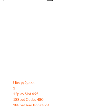
Image Gallery
Catégories
! Без рубрики
(4)
1
(9)
12play Slot 695
(3)
188bet Codes 480
(3)
188bet Vao Bong 878
(3)