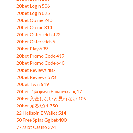
20bet Login 506
20bet Login 625
20bet Opinie 240
20bet Opinie 814
20bet Osterreich 422
20bet Osterreich 5
20bet Play 639
20bet Promo Code 417
20bet Promo Code 640
20bet Reviews 487
20bet Reviews 573
20bet Twin 549
20bet Τηλεφωνο Επικοινωνιας 17
20bet 入金しないと見れない 105
20bet 見るだけ 750
22 Hellspin E Wallet 514
50 Free Spins Ggbet 480
777slot Casino 374