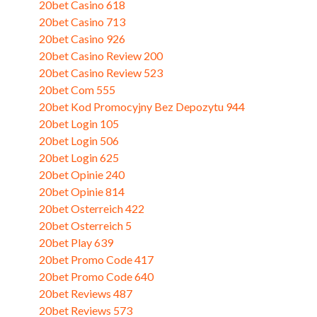
20bet Casino 618
20bet Casino 713
20bet Casino 926
20bet Casino Review 200
20bet Casino Review 523
20bet Com 555
20bet Kod Promocyjny Bez Depozytu 944
20bet Login 105
20bet Login 506
20bet Login 625
20bet Opinie 240
20bet Opinie 814
20bet Osterreich 422
20bet Osterreich 5
20bet Play 639
20bet Promo Code 417
20bet Promo Code 640
20bet Reviews 487
20bet Reviews 573