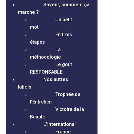
Saveur, comment ça
marche ?
Un petit
mot
En trois
étapes
La
méthodologie
Le goût
RESPONSABLE
Nos autres
labels
Trophée de
l’Entretien
Victoire de la
Beauté
L’international
France