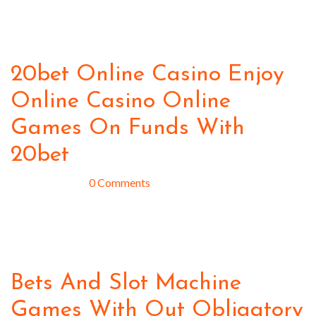
Roulette Games, Reside Baccarat, Survive Online Poker plus
Survive Blackjack, and typically the encounter has been
nothing quick associated with thrilling. Keen about
20bet Online Casino Enjoy
Online Casino Online
Games On Funds With
20bet
août 8, 2025
0 Comments
Typically The participant used a payment approach
belonging to become capable to his father in add-on to as a
result, he was not in a position to become able to confirm it.
Typically
Bets And Slot Machine
Games With Out Obligatory