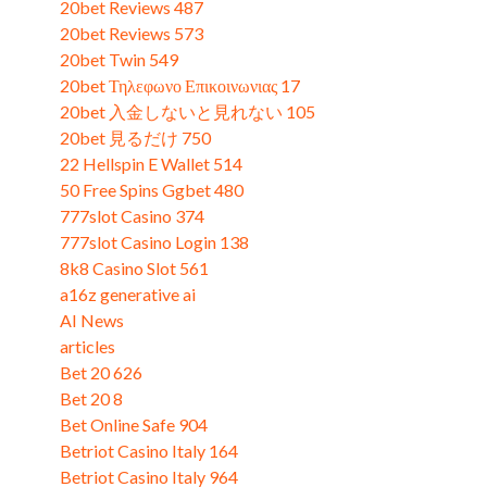
20bet Reviews 487
(3)
20bet Reviews 573
(3)
20bet Twin 549
(3)
20bet Τηλεφωνο Επικοινωνιας 17
(3)
20bet 入金しないと見れない 105
(3)
20bet 見るだけ 750
(3)
22 Hellspin E Wallet 514
(2)
50 Free Spins Ggbet 480
(3)
777slot Casino 374
(2)
777slot Casino Login 138
(3)
8k8 Casino Slot 561
(3)
a16z generative ai
(2)
AI News
(1)
articles
(2)
Bet 20 626
(1)
Bet 20 8
(3)
Bet Online Safe 904
(3)
Betriot Casino Italy 164
(3)
Betriot Casino Italy 964
(3)