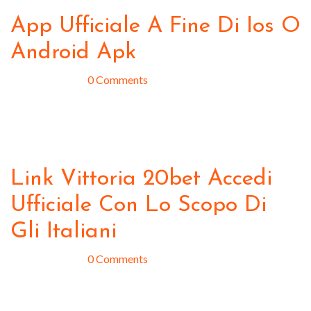
App Ufficiale A Fine Di Ios O
Android Apk
août 8, 2025
0 Comments
Vi sarà offerta un’esperienza trasparente e priva di qualunque
pericolo sia nelle scommesse il quale nel gioco da telefono. La
piattaforma 20Bet ci tiene il quale gli scommettitori negozio
online possano utilizzare i
Link Vittoria 20bet Accedi
Ufficiale Con Lo Scopo Di
Gli Italiani
août 8, 2025
0 Comments
Più punti vengono accumulati, più alto sarà il livello del
scommettitore, che consente vittoria accedere a premi
continuamente più ricchi. In Più, 20Bet mantiene una