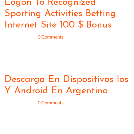
Logon To Recognized
Sporting Activities Betting
Internet Site 100 $ Bonus
août 8, 2025
0 Comments
20Bet offers a good in-built online casino about the web site
to be able to provide players along with a wholesome
encounter. The casino offers almost everything from 3
DIMENSIONAL slot device games
Descarga En Dispositivos Ios
Y Android En Argentina
août 8, 2025
0 Comments
It will be worth bringing up of which system requirements
usually show typically the lowest in add-on to the
recommended settings. Typically The 20Bet APK file will be
super light, simply 33MB, so