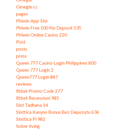
Omegle cc
pages
Phlwin App 166
Phlwin Free 100 No Deposit 535
Phlwin Online Casino 220
Post
posts
press
Queen 777 Casino Login Philippines 800
Queen 777 Login 2
Queen777 Login 887
reviews
Rtbet Promo Code 277
Rtbet Recensioni 985
Slot Tadhana 14
Slottica Kasyno Bonus Bez Depozytu 636
Slottica Pl 982
Sober living