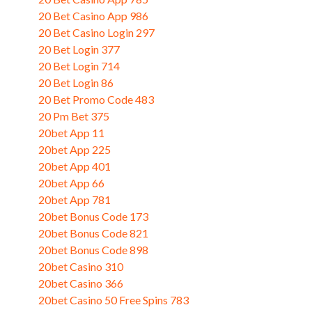
20 Bet Casino App 986
20 Bet Casino Login 297
20 Bet Login 377
20 Bet Login 714
20 Bet Login 86
20 Bet Promo Code 483
20 Pm Bet 375
20bet App 11
20bet App 225
20bet App 401
20bet App 66
20bet App 781
20bet Bonus Code 173
20bet Bonus Code 821
20bet Bonus Code 898
20bet Casino 310
20bet Casino 366
20bet Casino 50 Free Spins 783