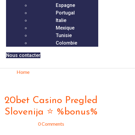
Espagne
Portugal
Italie
Mexique
Tunisie
Colombie
Nous contacter
Home
20bet login
20bet Casino Pregled
Slovenija ⭐ %bonus%
août 8, 2025
0 Comments
All Of Us enjoyed online games just like Live Different