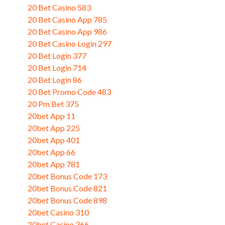
20 Bet Casino 583
(3)
20 Bet Casino App 785
(3)
20 Bet Casino App 986
(3)
20 Bet Casino Login 297
(3)
20 Bet Login 377
(3)
20 Bet Login 714
(3)
20 Bet Login 86
(1)
20 Bet Promo Code 483
(3)
20 Pm Bet 375
(3)
20bet App 11
(1)
20bet App 225
(3)
20bet App 401
(3)
20bet App 66
(1)
20bet App 781
(3)
20bet Bonus Code 173
(1)
20bet Bonus Code 821
(3)
20bet Bonus Code 898
(3)
20bet Casino 310
(1)
20bet Casino 366
(3)