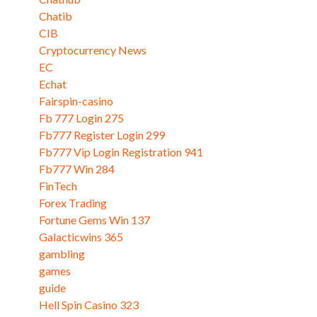
Chatib
(5)
CIB
(1)
Cryptocurrency News
(1)
EC
(1)
Echat
(5)
Fairspin-casino
(1)
Fb 777 Login 275
(3)
Fb777 Register Login 299
(2)
Fb777 Vip Login Registration 941
(2)
Fb777 Win 284
(3)
FinTech
(5)
Forex Trading
(3)
Fortune Gems Win 137
(3)
Galacticwins 365
(3)
gambling
(2)
games
(8)
guide
(2)
Hell Spin Casino 323
(3)