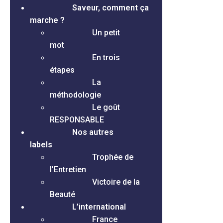
Saveur, comment ça
marche ?
Un petit
mot
En trois
étapes
La
méthodologie
Le goût
RESPONSABLE
Nos autres
labels
Trophée de
l’Entretien
Victoire de la
Beauté
L’international
France