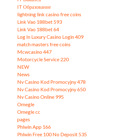
IT Образование
(2)
lightning link casino free coins
(5)
Link Vao 188bet 593
(3)
Link Vao 188bet 64
(3)
Log In Luxury Casino Login 409
(3)
match masters free coins
(2)
Mcwcasino 447
(3)
Motorcycle Service 220
(3)
NEW
(2)
News
(126)
Nv Casino Kod Promocyjny 478
(3)
Nv Casino Kod Promocyjny 650
(1)
Nv Casino Online 995
(3)
Omegle
(25)
Omegle cc
(17)
pages
(3)
Phlwin App 166
(3)
Phlwin Free 100 No Deposit 535
(3)