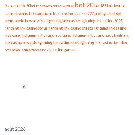
bet 20
österreich
20bet τηλεφωνο επικοινωνιας
bet 188 link
betriot
betriot recensioni
casino
bizzo casino bonus
fb777 pro login
hell spin
promo code
how to win at lightning link casino
lightning link casino 2025
lightning link casino bonus
lightning link casino cheats
lightning link casino
free coins
lightning link casino free spins
lightning link casino hack
lightning
link casino rewards
lightning link casino slots
lightning link casino tips
rtbet
zet casino games
recensioni
spin bizzo casino
Calendar
L
M
M
J
V
S
D
1
2
3
4
5
6
7
8
9
10
11
12
13
14
15
16
17
18
19
20
21
22
23
24
25
26
27
28
29
30
31
août 2026