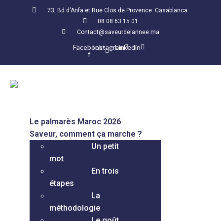
73, Bd d'Anfa et Rue Clos de Provence. Casablanca.
08 08 63 15 01
Contact@saveurdelannee.ma
Facebook-
Instagram
Linkedin
f
Le palmarès Maroc 2026
Saveur, comment ça marche ?
Un petit
mot
En trois
étapes
La
méthodologie
Le goût