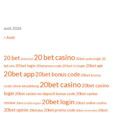
17
18
19
20
21
22
23
24
25
26
27
28
29
30
31
août 2026
« Août
Tags
20 bet casino
20 bet
20 bet casino login
20
20 bet bet
20 bet login
20bet apk
20 bet tv login
bet com
20 bet promo code
20bet app
20bet bonus code
20bet bonus
20bet casino
20bet casino
code ohne einzahlung
login
20bet casino no deposit bonus code
20bet casino
20bet login
review
20bet online casino
20bet erfahrungen
20bet opinie
20bet promo code
20bet
20bet play
20bet recensioni