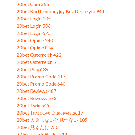
20bet Com 555
(3)
20bet Kod Promocyjny Bez Depozytu 944
(3)
20bet Login 105
(3)
20bet Login 506
(3)
20bet Login 625
(3)
20bet Opinie 240
(3)
20bet Opinie 814
(1)
20bet Osterreich 422
(1)
20bet Osterreich 5
(3)
20bet Play 639
(3)
20bet Promo Code 417
(3)
20bet Promo Code 640
(1)
20bet Reviews 487
(3)
20bet Reviews 573
(3)
20bet Twin 549
(3)
20bet Τηλεφωνο Επικοινωνιας 17
(3)
20bet 入金しないと見れない 105
(3)
20bet 見るだけ 750
(3)
22 Hellspin E Wallet 514
(2)