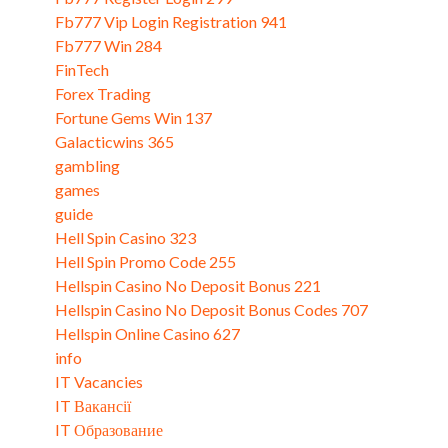
Fb777 Vip Login Registration 941
Fb777 Win 284
FinTech
Forex Trading
Fortune Gems Win 137
Galacticwins 365
gambling
games
guide
Hell Spin Casino 323
Hell Spin Promo Code 255
Hellspin Casino No Deposit Bonus 221
Hellspin Casino No Deposit Bonus Codes 707
Hellspin Online Casino 627
info
IT Vacancies
IT Вакансії
IT Образование