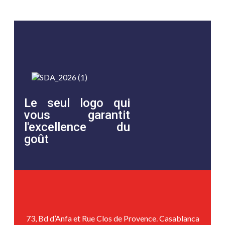
31
« Août
Le seul logo qui
vous garantit
l'excellence du
goût
73, Bd d’Anfa et Rue Clos de Provence. Casablanca