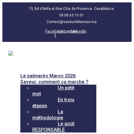
73, Bd d'Anfa et Rue Clos de Provence. Casablanca.
08 08 63 15 01
Contact@saveurdelannee.ma
Facebook-
Instagram
Linkedin
f
Le palmarès Maroc 2026
Saveur, comment ça marche ?
Un petit
mot
En trois
étapes
La
méthodologie
Le goût
RESPONSABLE