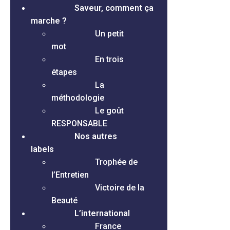
Saveur, comment ça
marche ?
Un petit
mot
En trois
étapes
La
méthodologie
Le goût
RESPONSABLE
Nos autres
labels
Trophée de
l’Entretien
Victoire de la
Beauté
L’international
France