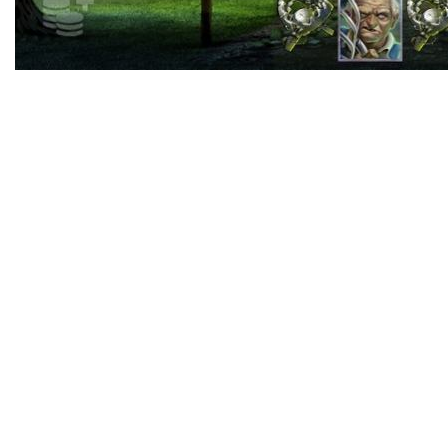
Kenoは、リアルタイムエージェントのインターネットサ
イトでは必ずしも好ましいソリューションではありません
が、Ezugi Manage Render Render Real Real Timeビデオゲ
ームなどのチーム。 Evolution Bettingなど、他のほとんど
のスタジオにリストする価値があります。プラグマティッ
クなプレイは、ケノができるように近いフィット感のある
ブランドマター/バスケットボールのオンラインゲームを
持っているかもしれません。幸いなことに、私たちの専門
家は、インターネットケノで提供されるアジア内の膨大な
セレクションのウェブベースのカジノをテストしました。
私たちはそれらを評価し、多くのアイテムを考慮に入れま
した。
Kenoは、オーストラリアの有名なビデオゲームに加え
て、実際のギャンブル企業とオンラインの両方で利用でき
ます。すべてのオーストラリアの状態は、ケノから最新の