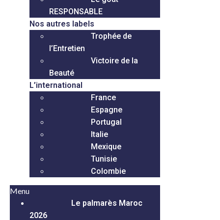
RESPONSABLE
Nos autres labels
Trophée de
l’Entretien
Victoire de la
Beauté
L’international
France
Espagne
Portugal
Italie
Mexique
Tunisie
Colombie
Menu
Le palmarès Maroc
2026