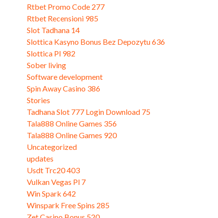
Rtbet Promo Code 277
Rtbet Recensioni 985
Slot Tadhana 14
Slottica Kasyno Bonus Bez Depozytu 636
Slottica Pl 982
Sober living
Software development
Spin Away Casino 386
Stories
Tadhana Slot 777 Login Download 75
Tala888 Online Games 356
Tala888 Online Games 920
Uncategorized
updates
Usdt Trc20 403
Vulkan Vegas Pl 7
Win Spark 642
Winspark Free Spins 285
Zet Casino Bonus 520