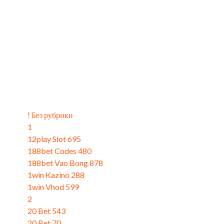
Catégories
! Без рубрики
(4)
1
(9)
12play Slot 695
(3)
188bet Codes 480
(3)
188bet Vao Bong 878
(3)
1win Kazino 288
(3)
1win Vhod 599
(1)
2
(11)
20 Bet 543
(3)
20 Bet 70
(3)