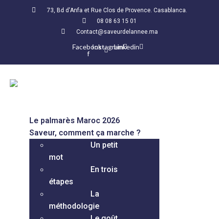
73, Bd d'Anfa et Rue Clos de Provence. Casablanca.
08 08 63 15 01
Contact@saveurdelannee.ma
Facebook-
Instagram
Linkedin
f
Le palmarès Maroc 2026
Saveur, comment ça marche ?
Un petit
mot
En trois
étapes
La
méthodologie
Le goût