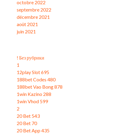
octobre 2022
septembre 2022
décembre 2021
août 2021
juin 2021
Catégories
! Без рубрики
1
12play Slot 695
188bet Codes 480
188bet Vao Bong 878
1win Kazino 288
1win Vhod 599
2
20 Bet 543
20 Bet 70
20 Bet App 435