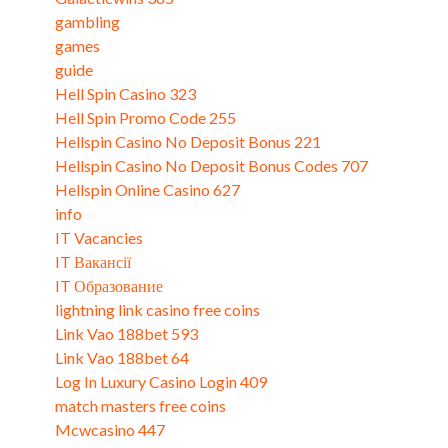
gambling
games
guide
Hell Spin Casino 323
Hell Spin Promo Code 255
Hellspin Casino No Deposit Bonus 221
Hellspin Casino No Deposit Bonus Codes 707
Hellspin Online Casino 627
info
IT Vacancies
IT Вакансії
IT Образование
lightning link casino free coins
Link Vao 188bet 593
Link Vao 188bet 64
Log In Luxury Casino Login 409
match masters free coins
Mcwcasino 447