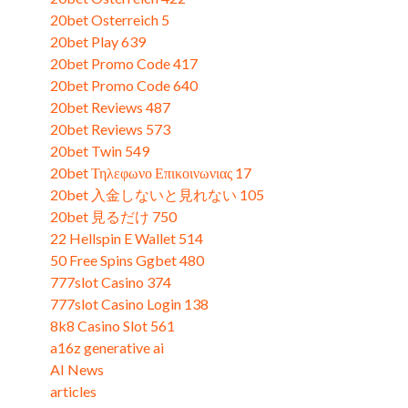
20bet Osterreich 5
20bet Play 639
20bet Promo Code 417
20bet Promo Code 640
20bet Reviews 487
20bet Reviews 573
20bet Twin 549
20bet Τηλεφωνο Επικοινωνιας 17
20bet 入金しないと見れない 105
20bet 見るだけ 750
22 Hellspin E Wallet 514
50 Free Spins Ggbet 480
777slot Casino 374
777slot Casino Login 138
8k8 Casino Slot 561
a16z generative ai
AI News
articles