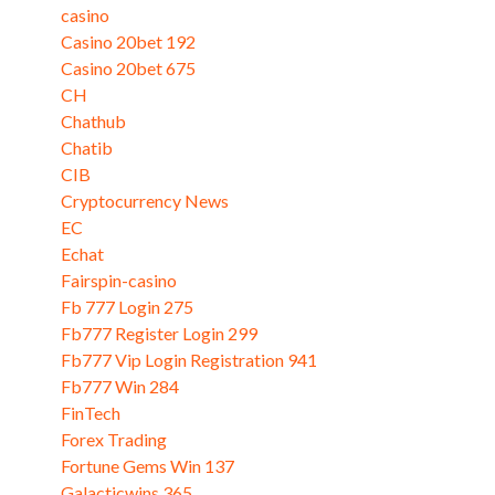
casino
Casino 20bet 192
Casino 20bet 675
CH
Chathub
Chatib
CIB
Cryptocurrency News
EC
Echat
Fairspin-casino
Fb 777 Login 275
Fb777 Register Login 299
Fb777 Vip Login Registration 941
Fb777 Win 284
FinTech
Forex Trading
Fortune Gems Win 137
Galacticwins 365