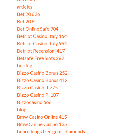
articles
(2)
Bet 20 626
(1)
Bet 20 8
(3)
Bet Online Safe 904
(3)
Betriot Casino Italy 164
(3)
Betriot Casino Italy 964
(3)
Betriot Recensioni 417
(3)
Betsafe Free Slots 282
(3)
betting
(5)
Bizzo Casino Bonus 252
(3)
Bizzo Casino Bonus 412
(3)
Bizzo Casino It 775
(3)
Bizzo Casino Pl 187
(3)
Bizzocasino 666
(3)
blog
(22)
Bmw Casino Online 415
(1)
Bmw Online Casino 135
(3)
board kings free gems diamonds
(4)