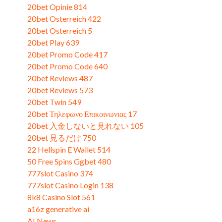
20bet Opinie 814
(1)
20bet Osterreich 422
(1)
20bet Osterreich 5
(3)
20bet Play 639
(3)
20bet Promo Code 417
(3)
20bet Promo Code 640
(1)
20bet Reviews 487
(3)
20bet Reviews 573
(3)
20bet Twin 549
(3)
20bet Τηλεφωνο Επικοινωνιας 17
(3)
20bet 入金しないと見れない 105
(3)
20bet 見るだけ 750
(3)
22 Hellspin E Wallet 514
(2)
50 Free Spins Ggbet 480
(3)
777slot Casino 374
(2)
777slot Casino Login 138
(3)
8k8 Casino Slot 561
(3)
a16z generative ai
(2)
AI News
(1)