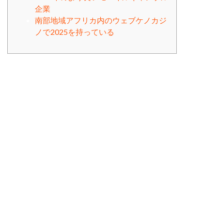
企業
南部地域アフリカ内のウェブケノカジ
ノで2025を持っている
したがって、パーセンテージファインプリントを閲覧して
から、最良の選択をする必要があります。新しいギャンブ
ルエンタープライズも提供するケノビデオゲームの量を読
んでください。私は最高のカジノから検索して、ケノの選
択肢をあなたに知らせましたが、あなたもあなた自身の検
索を行います。いくつかのオンラインカジノは、テーマに
包まれたケノオンラインゲーム、クレイジーなウェストの
テーマを持っているプレーリーサンダーケノなど、モダン
なジャックポットを獲得できるようにすることができま
す。
デスクゲーム愛好家は、ルーレット、ブラックジャック、
バカラ、カジノポーカーにもふけることができます。ま
た、オンラインゲームを飲むことができます。ポジション