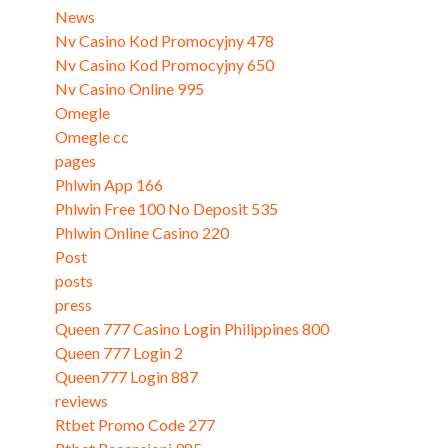
News
(126)
Nv Casino Kod Promocyjny 478
(3)
Nv Casino Kod Promocyjny 650
(1)
Nv Casino Online 995
(3)
Omegle
(25)
Omegle cc
(17)
pages
(3)
Phlwin App 166
(3)
Phlwin Free 100 No Deposit 535
(3)
Phlwin Online Casino 220
(3)
Post
(243)
posts
(2)
press
(1)
Queen 777 Casino Login Philippines 800
(3)
Queen 777 Login 2
(3)
Queen777 Login 887
(3)
reviews
(2)
Rtbet Promo Code 277
(3)