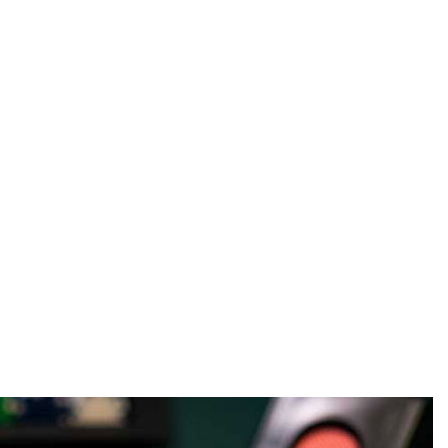
Stiahnutie aplikácie
spinbetter | Návrhy na
videohry
Zvyčajne sme zhromaždili kontakty s poprednými vývojármi
hier na vašich webových stránkach, takže ak sa objaví iná hra,
pravdepodobne sa o nej dozviem čo najskôr. V bonusovom
kole Devils Delight Harbors si môžete vybrať z 5 bežne
vyzerajúcich hráčov na ulici a piatich z nich, ktorí sa
nachádzajú v úplne nových smrteľných hriechoch. Nie je to
také jednoduché, ako sa môže zdať, ale ak ich zvládnete,
získate oveľa vyššiu výhru.
Maximálne výhry s Demon's
Suma na online automate