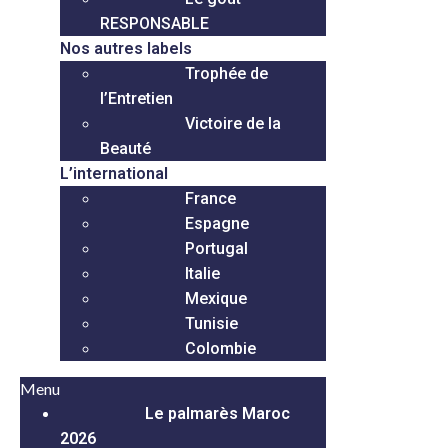
RESPONSABLE
Nos autres labels
Trophée de
l’Entretien
Victoire de la
Beauté
L’international
France
Espagne
Portugal
Italie
Mexique
Tunisie
Colombie
Menu
Le palmarès Maroc
2026