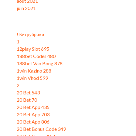
août 2021
juin 2021
Catégories
! Без рубрики
1
12play Slot 695
188bet Codes 480
188bet Vao Bong 878
1win Kazino 288
1win Vhod 599
2
20 Bet 543
20 Bet 70
20 Bet App 435
20 Bet App 703
20 Bet App 806
20 Bet Bonus Code 349