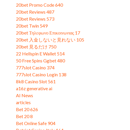
20bet Promo Code 640
20bet Reviews 487
20bet Reviews 573
20bet Twin 549
20bet Τηλεφωνο Επικοινωνιας 17
20bet 入金しないと見れない 105
20bet 見るだけ 750
22 Hellspin E Wallet 514
50 Free Spins Ggbet 480
777slot Casino 374
777slot Casino Login 138
8k8 Casino Slot 561
a16z generative ai
AI News
articles
Bet 20 626
Bet 20 8
Bet Online Safe 904