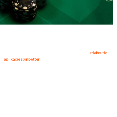
Je to inovatívna mikrohra, v ktorej sa vám podarí získať
ďalšie strašidelne vyzerajúce písmená, ktoré majú hriechy,
ako je chamtivosť, obžerstvo, žiadostivosť atď. Tie sa
vyskytujú pri každom roztočení štvorca, pretože jeden valec
robí hru oveľa fascinujúcejšou, pretože práve vy
stiahnutie
aplikácie spinbetter
môžete na hernej doske získať viacero
symbolov jackpotu. Odkedy sme už spomenuli na začiatku,
predtým, ako sa môžete premeniť na občana z pekla, Devil
Slot neposkytuje žiadne bonusy ani nezvyčajnú hrateľnosť. To
znamená, že máte jednoduchú úlohu si užiť, ale v budúcnosti
sa stanete neuveriteľne nudnou osobnosťou.
Môžete odomknúť úspech hazardnými hrami, poblázniť
akékoľvek signály a získať roztočenia zadarmo. Existuje
kolo, v ktorom kapela pokračuje na koncertnom turné a