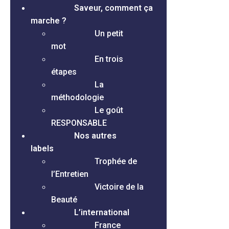
Saveur, comment ça
marche ?
Un petit
mot
En trois
étapes
La
méthodologie
Le goût
RESPONSABLE
Nos autres
labels
Trophée de
l’Entretien
Victoire de la
Beauté
L’international
France