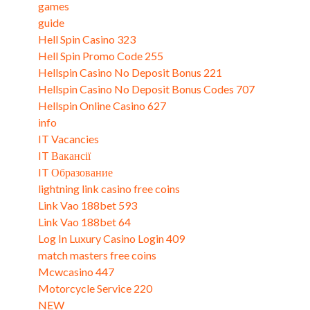
games
(8)
guide
(2)
Hell Spin Casino 323
(3)
Hell Spin Promo Code 255
(3)
Hellspin Casino No Deposit Bonus 221
(3)
Hellspin Casino No Deposit Bonus Codes 707
(3)
Hellspin Online Casino 627
(3)
info
(2)
IT Vacancies
(1)
IT Вакансії
(2)
IT Образование
(2)
lightning link casino free coins
(5)
Link Vao 188bet 593
(3)
Link Vao 188bet 64
(3)
Log In Luxury Casino Login 409
(3)
match masters free coins
(2)
Mcwcasino 447
(3)
Motorcycle Service 220
(3)
NEW
(2)