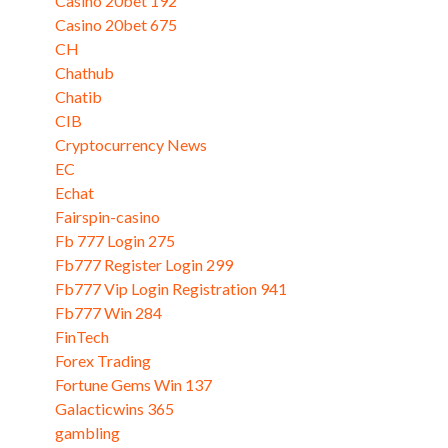
Casino 20bet 192
(3)
Casino 20bet 675
(1)
CH
(1)
Chathub
(5)
Chatib
(5)
CIB
(1)
Cryptocurrency News
(1)
EC
(1)
Echat
(5)
Fairspin-casino
(1)
Fb 777 Login 275
(3)
Fb777 Register Login 299
(2)
Fb777 Vip Login Registration 941
(2)
Fb777 Win 284
(3)
FinTech
(5)
Forex Trading
(3)
Fortune Gems Win 137
(3)
Galacticwins 365
(3)
gambling
(2)