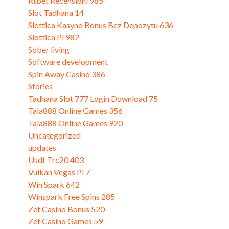
Rtbet Recensioni 985
(3)
Slot Tadhana 14
(3)
Slottica Kasyno Bonus Bez Depozytu 636
(3)
Slottica Pl 982
(3)
Sober living
(3)
Software development
(3)
Spin Away Casino 386
(3)
Stories
(1)
Tadhana Slot 777 Login Download 75
(3)
Tala888 Online Games 356
(3)
Tala888 Online Games 920
(3)
Uncategorized
(770)
updates
(5)
Usdt Trc20 403
(3)
Vulkan Vegas Pl 7
(3)
Win Spark 642
(3)
Winspark Free Spins 285
(3)
Zet Casino Bonus 520
(3)
Zet Casino Games 59
(1)