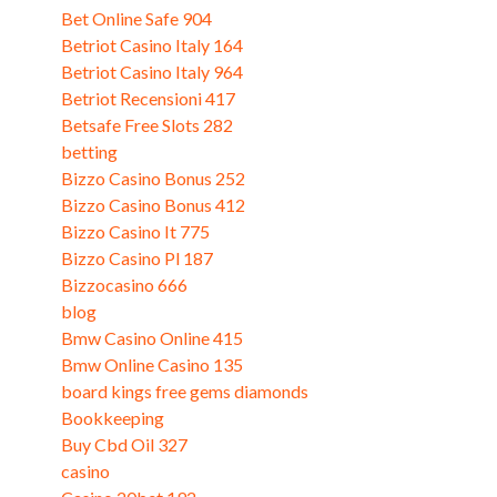
Bet Online Safe 904
(3)
Betriot Casino Italy 164
(3)
Betriot Casino Italy 964
(3)
Betriot Recensioni 417
(3)
Betsafe Free Slots 282
(3)
betting
(5)
Bizzo Casino Bonus 252
(3)
Bizzo Casino Bonus 412
(3)
Bizzo Casino It 775
(3)
Bizzo Casino Pl 187
(3)
Bizzocasino 666
(3)
blog
(22)
Bmw Casino Online 415
(1)
Bmw Online Casino 135
(3)
board kings free gems diamonds
(4)
Bookkeeping
(7)
Buy Cbd Oil 327
(3)
casino
(2)