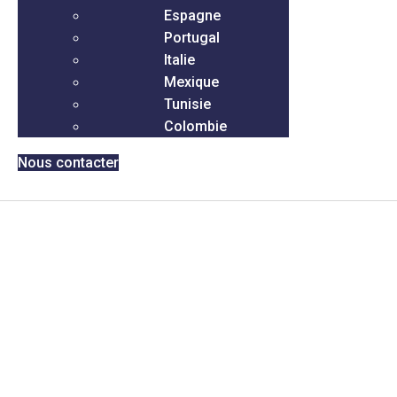
Espagne
Portugal
Italie
Mexique
Tunisie
Colombie
Nous contacter
Bezplatné porty Vychutnajte
si ukážky hracích automatov
a stiahnutie aplikácie
spinbetter najlepšie hry na
automatoch v USA Zero
Získajte inak členstvo