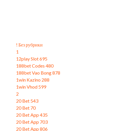
Catégories
! Без рубрики
(4)
1
(9)
12play Slot 695
(3)
188bet Codes 480
(3)
188bet Vao Bong 878
(3)
1win Kazino 288
(3)
1win Vhod 599
(1)
2
(11)
20 Bet 543
(3)
20 Bet 70
(3)
20 Bet App 435
(3)
20 Bet App 703
(3)
20 Bet App 806
(3)