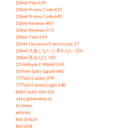
20bet Play 639
(3)
20bet Promo Code 417
(3)
20bet Promo Code 640
(1)
20bet Reviews 487
(3)
20bet Reviews 573
(3)
20bet Twin 549
(3)
20bet Τηλεφωνο Επικοινωνιας 17
(3)
20bet 入金しないと見れない 105
(3)
20bet 見るだけ 750
(3)
22 Hellspin E Wallet 514
(2)
50 Free Spins Ggbet 480
(3)
777slot Casino 374
(2)
777slot Casino Login 138
(3)
8k8 Casino Slot 561
(3)
a16z generative ai
(2)
AI News
(1)
articles
(2)
Bet 20 626
(1)
Bet 20 8
(3)