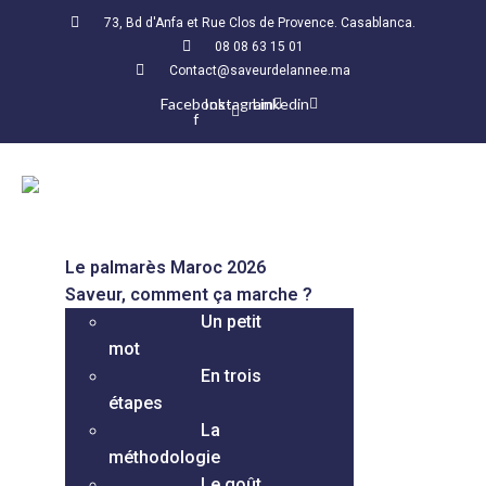
73, Bd d'Anfa et Rue Clos de Provence. Casablanca.
08 08 63 15 01
Contact@saveurdelannee.ma
Facebook-
Instagram
Linkedin
f
Le palmarès Maroc 2026
Saveur, comment ça marche ?
Un petit
mot
En trois
étapes
La
méthodologie
Le goût