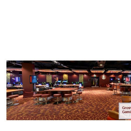
produktu, ktorý Gamblizard zobrazuje. V rámci našich
finančných zoznamov, ktoré sú financované z affiliate
marketingu, dbáme na otvorenosť.
Výhoda hrania rôznych iných
starých skladieb: Ballyho
„Diamonds & Devils“
To je užitočné pre tých, ktorí sa snažia nájsť zdravší spôsob