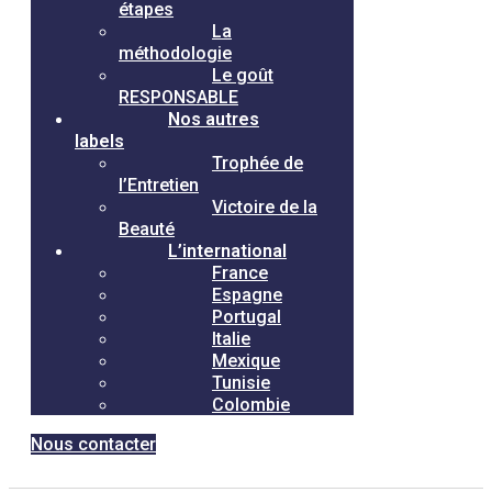
étapes
La
méthodologie
Le goût
RESPONSABLE
Nos autres
labels
Trophée de
l’Entretien
Victoire de la
Beauté
L’international
France
Espagne
Portugal
Italie
Mexique
Tunisie
Colombie
Nous contacter