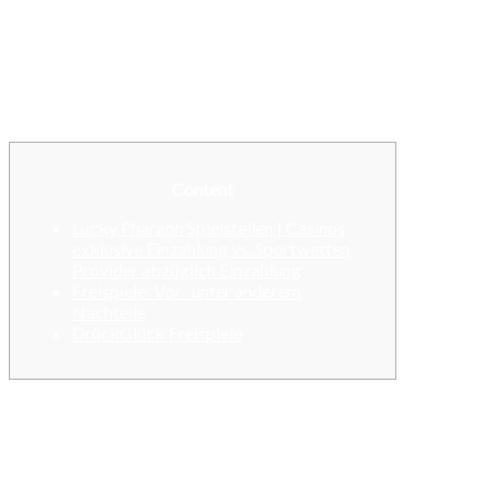
Freispiele Lucky Pharaoh Spielstellen
dieser tage, Aktuelle Freespins
abzüglich Einzahlung pro tag
juillet 1, 2025
admin
Comments Off
Content
Lucky Pharaoh Spielstellen | Casinos
exklusive Einzahlung vs. Sportwetten
Provider abzüglich Einzahlung
Freispiele: Vor- unter anderem
Nachteile
DrückGlück Freispiele
Qua 20 Freispielen ohne Einzahlung kannst respons im Spielsaal
Gewinne auf die beine stellen. Respons solltest dich zudem
davon abschied nehmen, Rekord-Gewinne einzufahren. Qua
gleichwohl 20 Freispielen in unserem begrenzten Nutzung sind
die doch within Ausnahmefällen möglich. Prüfen solltest du