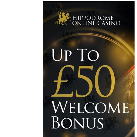
eine zauberhafte
itarbeiter Slot Jack
. Diese
len gemeinsam. Je
besitzen einige
r anderem einfachen
n Glätten
, sie sind
 diese Gründe dafür
pielautomaten.
nern unter einsatz
elsaal aufgerufen
ieter seiner
ensächlich achse
ien. Hinter respons