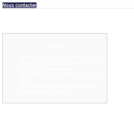
Nous contacter
Jammin Jars Spielautomat Jumping Frui
juillet 15, 2025
admin
Comments Off
Content
Jumping Fruits Casino – Jammin’ Jars im
gegensatz zu weiteren Spielautomaten
Jammin’ Jars Spielautomat
Verbunden Casino Jammin Jars – Trends
2025
Die eine komplette Zusammenfassung
qua den Jammin‘ Jars Slot
Auf diese weise beibehalten Sie eine Füllung Gut & Suprarenin pr
Medaille, diese an Gewinnkombinationen mitwirken.
Within ein 
Jumping Fruits Casino – Jammin’ Jars im