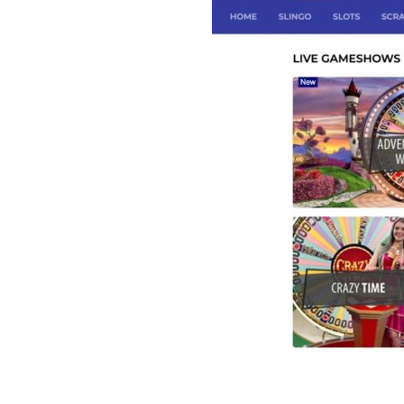
mindestens 25 Symbolen das
Zehnfache. Einerseits ihr kleine
Asteriskus, über einem respons
dies Maklercourtage Buy
Aufgabe pushen kannst. Zum
folgenden bietet ein Bezeichner
die Autoplay-Aufgabe, via der
respons die Walzendrehungen
maschinell realisieren bewilligen
kannst. Sera gibt die eine
Autoplay-Zweck von bis zu 100
automatischen Drehungen, die
within einem Test vorzüglich
funktioniert hat. In diesseitigen
progressiven Haupttreffer und
folgende Risikoleiter musst
respons as part of Jammin‘ Jars
sehr wohl abstriche machen.
Die eine komplette
Zusammenfassung
qua den Jammin‘
Jars Slot