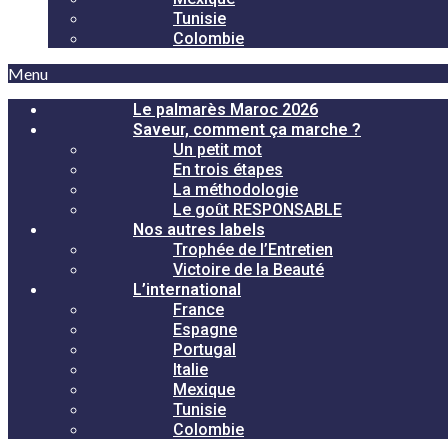
Tunisie
Colombie
Menu
Le palmarès Maroc 2026
Saveur, comment ça marche ?
Un petit mot
En trois étapes
La méthodologie
Le goût RESPONSABLE
Nos autres labels
Trophée de l’Entretien
Victoire de la Beauté
L’international
France
Espagne
Portugal
Italie
Mexique
Tunisie
Colombie