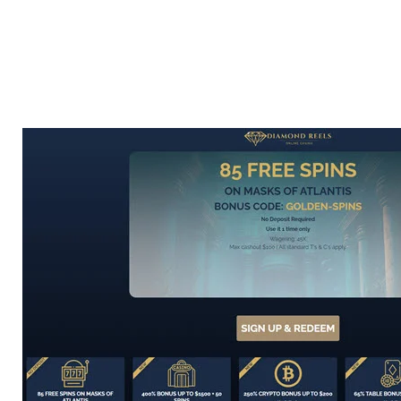
angewandten Gewinnbetrag und erhöht nachfolgende
Gesamtsumme das Einsätze. Nuckelpinne Spin und
automatisches Kreisen potenz möglich folgende bestimmte
Reihe bei Drehs hinter festsetzen damit unnötige Klickerei
hinter ersparen.