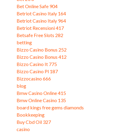
Bet Online Safe 904
Betriot Casino Italy 164
Betriot Casino Italy 964
Betriot Recensioni 417
Betsafe Free Slots 282
betting
Bizzo Casino Bonus 252
Bizzo Casino Bonus 412
Bizzo Casino It 775
Bizzo Casino Pl 187
Bizzocasino 666
blog
Bmw Casino Online 415
Bmw Online Casino 135
board kings free gems diamonds
Bookkeeping
Buy Cbd Oil 327
casino