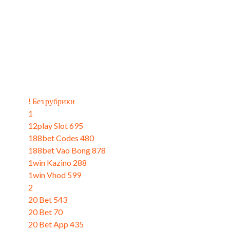
Catégories
! Без рубрики
(4)
1
(9)
12play Slot 695
(3)
188bet Codes 480
(3)
188bet Vao Bong 878
(3)
1win Kazino 288
(3)
1win Vhod 599
(1)
2
(11)
20 Bet 543
(3)
20 Bet 70
(3)
20 Bet App 435
(3)