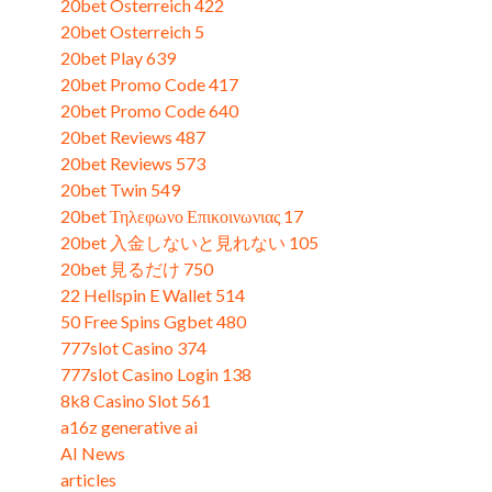
20bet Osterreich 422
(1)
20bet Osterreich 5
(3)
20bet Play 639
(3)
20bet Promo Code 417
(3)
20bet Promo Code 640
(1)
20bet Reviews 487
(3)
20bet Reviews 573
(3)
20bet Twin 549
(3)
20bet Τηλεφωνο Επικοινωνιας 17
(3)
20bet 入金しないと見れない 105
(3)
20bet 見るだけ 750
(3)
22 Hellspin E Wallet 514
(2)
50 Free Spins Ggbet 480
(3)
777slot Casino 374
(2)
777slot Casino Login 138
(3)
8k8 Casino Slot 561
(3)
a16z generative ai
(2)
AI News
(1)
articles
(2)