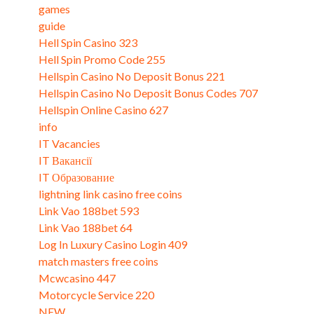
games
guide
Hell Spin Casino 323
Hell Spin Promo Code 255
Hellspin Casino No Deposit Bonus 221
Hellspin Casino No Deposit Bonus Codes 707
Hellspin Online Casino 627
info
IT Vacancies
IT Вакансії
IT Образование
lightning link casino free coins
Link Vao 188bet 593
Link Vao 188bet 64
Log In Luxury Casino Login 409
match masters free coins
Mcwcasino 447
Motorcycle Service 220
NEW