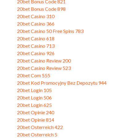
20bet Bonus Code 821
20bet Bonus Code 898
20bet Casino 310
20bet Casino 366
20bet Casino 50 Free Spins 783
20bet Casino 618
20bet Casino 713
20bet Casino 926
20bet Casino Review 200
20bet Casino Review 523
20bet Com 555
20bet Kod Promocyjny Bez Depozytu 944
20bet Login 105
20bet Login 506
20bet Login 625
20bet Opinie 240
20bet Opinie 814
20bet Osterreich 422
20bet Osterreich 5