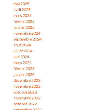
mai 2025
avril 2025
mars 2025
février 2025
janvier 2025
novembre 2024
septembre 2024
août 2024
juillet 2024
juin 2024
mars 2024
février 2024
janvier 2024
décembre 2023
novembre 2023
octobre 2023
novembre 2022
octobre 2022
septembre 2022