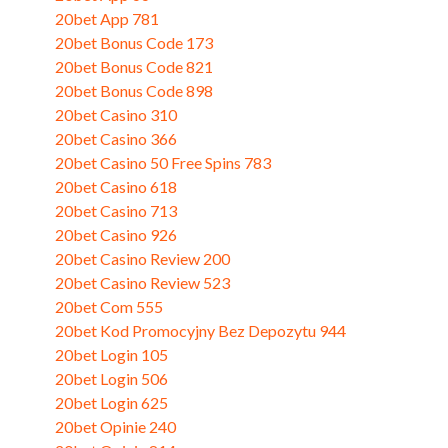
20bet App 781
20bet Bonus Code 173
20bet Bonus Code 821
20bet Bonus Code 898
20bet Casino 310
20bet Casino 366
20bet Casino 50 Free Spins 783
20bet Casino 618
20bet Casino 713
20bet Casino 926
20bet Casino Review 200
20bet Casino Review 523
20bet Com 555
20bet Kod Promocyjny Bez Depozytu 944
20bet Login 105
20bet Login 506
20bet Login 625
20bet Opinie 240