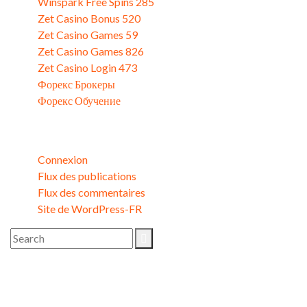
Winspark Free Spins 285
Zet Casino Bonus 520
Zet Casino Games 59
Zet Casino Games 826
Zet Casino Login 473
Форекс Брокеры
Форекс Обучение
Méta
Connexion
Flux des publications
Flux des commentaires
Site de WordPress-FR
Image Gallery