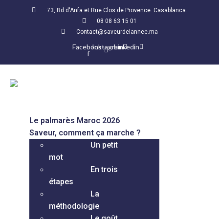
73, Bd d'Anfa et Rue Clos de Provence. Casablanca.
08 08 63 15 01
Contact@saveurdelannee.ma
Facebook-
Instagram
Linkedin
f
Le palmarès Maroc 2026
Saveur, comment ça marche ?
Un petit
mot
En trois
étapes
La
méthodologie
Le goût