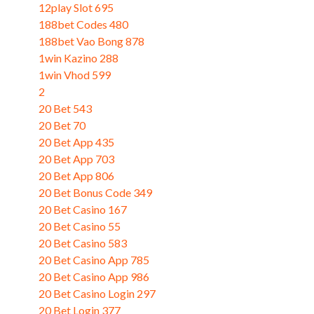
12play Slot 695
(3)
188bet Codes 480
(3)
188bet Vao Bong 878
(3)
1win Kazino 288
(3)
1win Vhod 599
(1)
2
(11)
20 Bet 543
(3)
20 Bet 70
(3)
20 Bet App 435
(3)
20 Bet App 703
(3)
20 Bet App 806
(3)
20 Bet Bonus Code 349
(1)
20 Bet Casino 167
(1)
20 Bet Casino 55
(3)
20 Bet Casino 583
(3)
20 Bet Casino App 785
(3)
20 Bet Casino App 986
(3)
20 Bet Casino Login 297
(3)
20 Bet Login 377
(3)