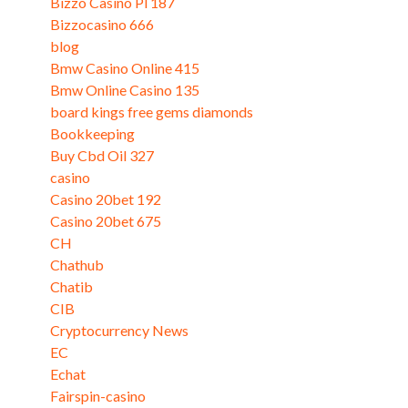
Bizzo Casino Pl 187
Bizzocasino 666
blog
Bmw Casino Online 415
Bmw Online Casino 135
board kings free gems diamonds
Bookkeeping
Buy Cbd Oil 327
casino
Casino 20bet 192
Casino 20bet 675
CH
Chathub
Chatib
CIB
Cryptocurrency News
EC
Echat
Fairspin-casino