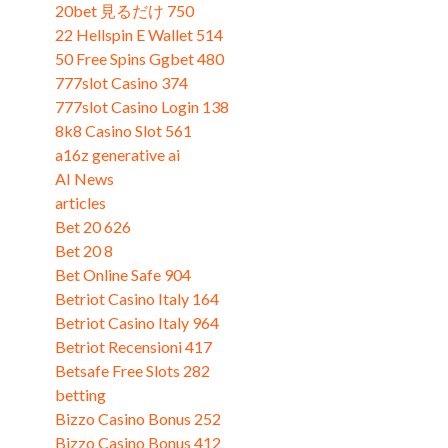
20bet 見るだけ 750
(3)
22 Hellspin E Wallet 514
(2)
50 Free Spins Ggbet 480
(3)
777slot Casino 374
(2)
777slot Casino Login 138
(3)
8k8 Casino Slot 561
(3)
a16z generative ai
(2)
AI News
(1)
articles
(2)
Bet 20 626
(1)
Bet 20 8
(3)
Bet Online Safe 904
(3)
Betriot Casino Italy 164
(3)
Betriot Casino Italy 964
(3)
Betriot Recensioni 417
(3)
Betsafe Free Slots 282
(3)
betting
(5)
Bizzo Casino Bonus 252
(3)
Bizzo Casino Bonus 412
(3)