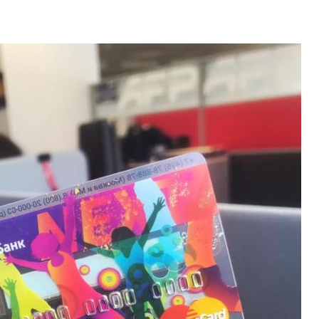
genauer gesagt an.