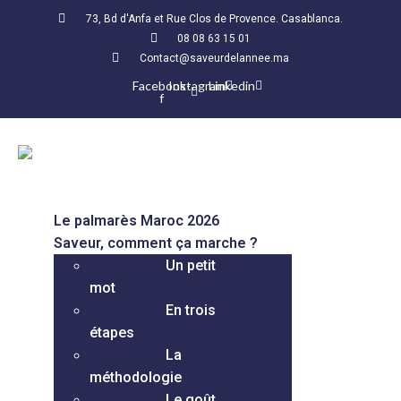
73, Bd d'Anfa et Rue Clos de Provence. Casablanca.
08 08 63 15 01
Contact@saveurdelannee.ma
Facebook-
Instagram
Linkedin
f
Le palmarès Maroc 2026
Saveur, comment ça marche ?
Un petit
mot
En trois
étapes
La
méthodologie
Le goût