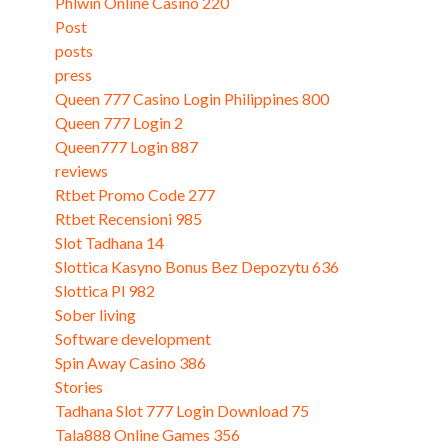
Phlwin Online Casino 220
Post
posts
press
Queen 777 Casino Login Philippines 800
Queen 777 Login 2
Queen777 Login 887
reviews
Rtbet Promo Code 277
Rtbet Recensioni 985
Slot Tadhana 14
Slottica Kasyno Bonus Bez Depozytu 636
Slottica Pl 982
Sober living
Software development
Spin Away Casino 386
Stories
Tadhana Slot 777 Login Download 75
Tala888 Online Games 356