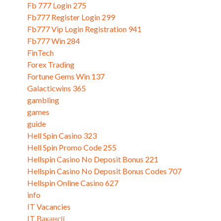
Fb 777 Login 275
Fb777 Register Login 299
Fb777 Vip Login Registration 941
Fb777 Win 284
FinTech
Forex Trading
Fortune Gems Win 137
Galacticwins 365
gambling
games
guide
Hell Spin Casino 323
Hell Spin Promo Code 255
Hellspin Casino No Deposit Bonus 221
Hellspin Casino No Deposit Bonus Codes 707
Hellspin Online Casino 627
info
IT Vacancies
IT Вакансії