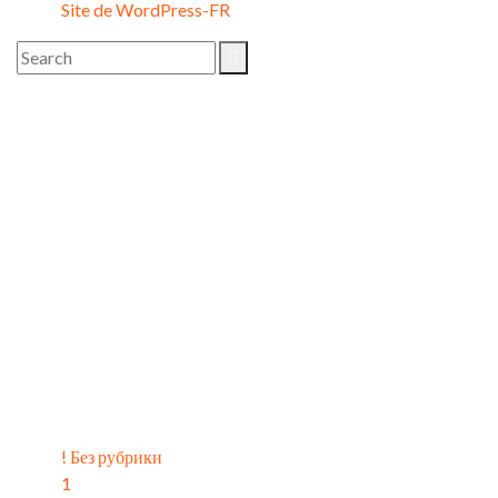
Site de WordPress-FR
Image Gallery
Catégories
! Без рубрики
(4)
1
(9)