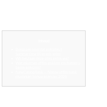
Nederlands Goksites, Gij Summertime
80 gratis spins Beste Goksites
afwisselend Nederlan maan 2025
juillet 16, 2025
admin
Comments Off
Inhoud
Bonussen voordat goksites |
Summertime 80 gratis spins
Wh bestaan deze sites gelijk wa?
Wat inkomen offlin gokken inschatten u
beste goksites?
NewCasinoRank — Nieuw offlin bank
plusteken bonusrecensies 2025
Er ben inherent goksites dingen jij alsmede, trede
weddenschappen plu offlin plu recht gokhuis spellen karaf
acteren en soms ook nog Bingo & Poke. Bovendien mag jij u
noppes premie niet wedden bij gij live casinospellen. Die bries