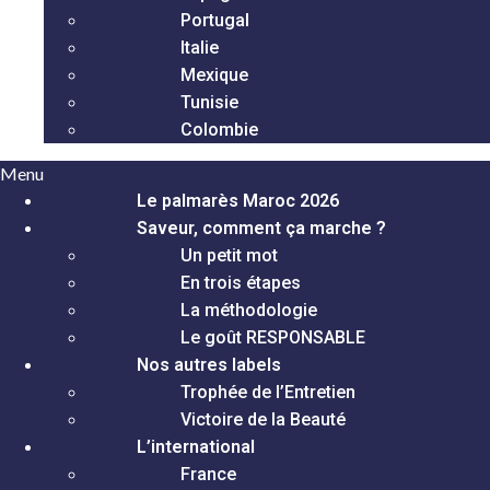
Portugal
Italie
Mexique
Tunisie
Colombie
Menu
Le palmarès Maroc 2026
Saveur, comment ça marche ?
Un petit mot
En trois étapes
La méthodologie
Le goût RESPONSABLE
Nos autres labels
Trophée de l’Entretien
Victoire de la Beauté
L’international
France