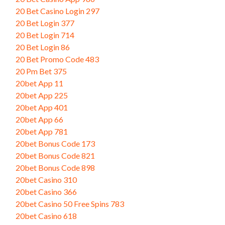
20 Bet Casino Login 297
20 Bet Login 377
20 Bet Login 714
20 Bet Login 86
20 Bet Promo Code 483
20 Pm Bet 375
20bet App 11
20bet App 225
20bet App 401
20bet App 66
20bet App 781
20bet Bonus Code 173
20bet Bonus Code 821
20bet Bonus Code 898
20bet Casino 310
20bet Casino 366
20bet Casino 50 Free Spins 783
20bet Casino 618