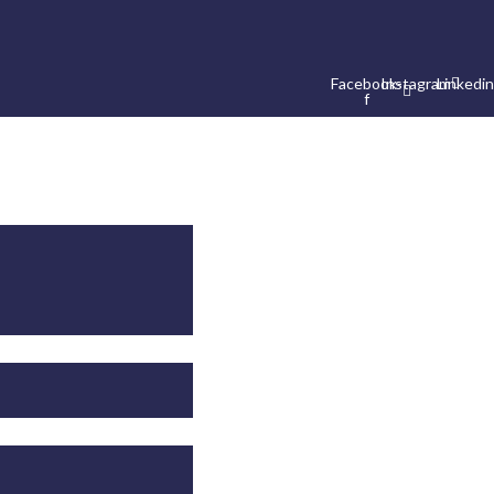
Facebook-
Instagram
Linkedin
f