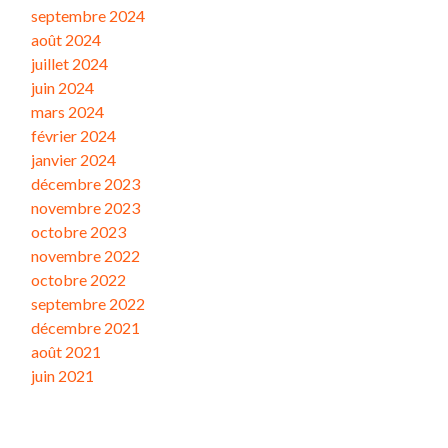
septembre 2024
août 2024
juillet 2024
juin 2024
mars 2024
février 2024
janvier 2024
décembre 2023
novembre 2023
octobre 2023
novembre 2022
octobre 2022
septembre 2022
décembre 2021
août 2021
juin 2021
Catégories