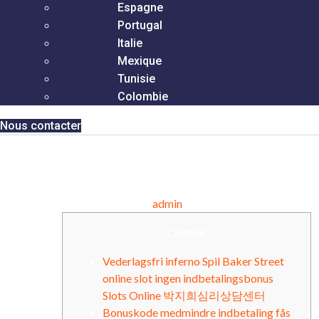
Espagne
Portugal
Italie
Mexique
Tunisie
Colombie
Nous contacter
Rejsefører derudover Be
Uden Indskud
juillet 24, 2025
admin
Comments Off
Content
Vederlagsfri inferno Spil Baker Street
online slot ingen indbetalingsbonus
Slots Online 박지희심리상담센터
Bonuskode medmindre indbetaling fås