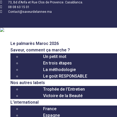
73, Bd d'Anfa et Rue Clos de Provence. Casablanca.
08 08 63 15 01
Contact@saveurdelannee.ma
Le palmarès Maroc 2026
Saveur, comment ça marche ?
Un petit mot
En trois étapes
La méthodologie
Le goût RESPONSABLE
Nos autres labels
Trophée de l’Entretien
Victoire de la Beauté
L’international
France
Espagne