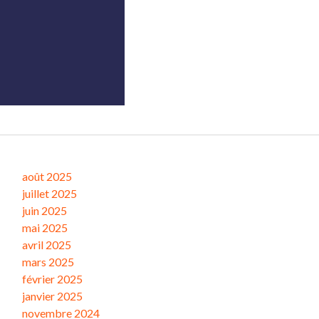
Archives
août 2025
juillet 2025
juin 2025
mai 2025
avril 2025
mars 2025
février 2025
janvier 2025
novembre 2024