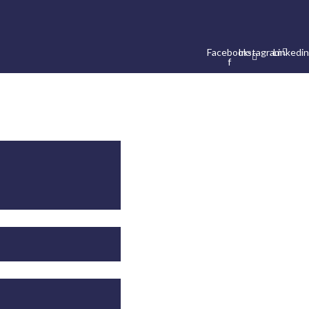
Facebook-
Instagram
Linkedin
f