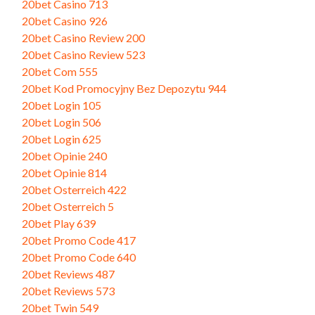
20bet Casino 713
20bet Casino 926
20bet Casino Review 200
20bet Casino Review 523
20bet Com 555
20bet Kod Promocyjny Bez Depozytu 944
20bet Login 105
20bet Login 506
20bet Login 625
20bet Opinie 240
20bet Opinie 814
20bet Osterreich 422
20bet Osterreich 5
20bet Play 639
20bet Promo Code 417
20bet Promo Code 640
20bet Reviews 487
20bet Reviews 573
20bet Twin 549