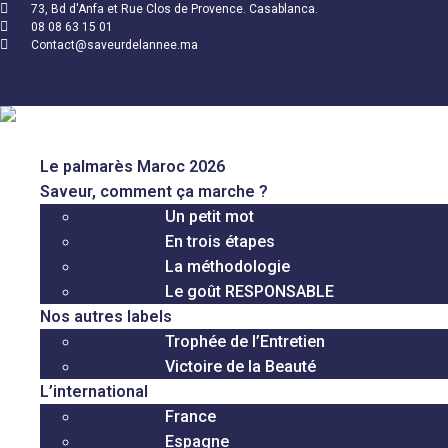
73, Bd d'Anfa et Rue Clos de Provence. Casablanca.
08 08 63 15 01
Contact@saveurdelannee.ma
Le palmarès Maroc 2026
Saveur, comment ça marche ?
Un petit mot
En trois étapes
La méthodologie
Le goût RESPONSABLE
Nos autres labels
Trophée de l’Entretien
Victoire de la Beauté
L’international
France
Espagne