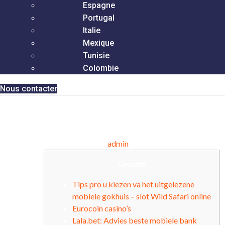
Espagne
Portugal
Italie
Mexique
Tunisie
Colombie
Nous contacter
U Uitgelezene Mobiele C
slot Wild Safari online 
juillet 16, 2025
admin
Comments Off
Grootte
Tips pro u kiezen va het uitgelezene
mobiele gokhuis – slot Wild Safari online
Eurocoin casino’s
Lala.bet: Advies beste mobiele bank