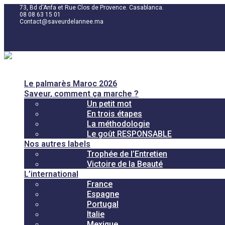
73, Bd d'Anfa et Rue Clos de Provence. Casablanca.
08 08 63 15 01
Contact@saveurdelannee.ma
Le palmarès Maroc 2026
Saveur, comment ça marche ?
Un petit mot
En trois étapes
La méthodologie
Le goût RESPONSABLE
Nos autres labels
Trophée de l’Entretien
Victoire de la Beauté
L’international
France
Espagne
Portugal
Italie
Mexique