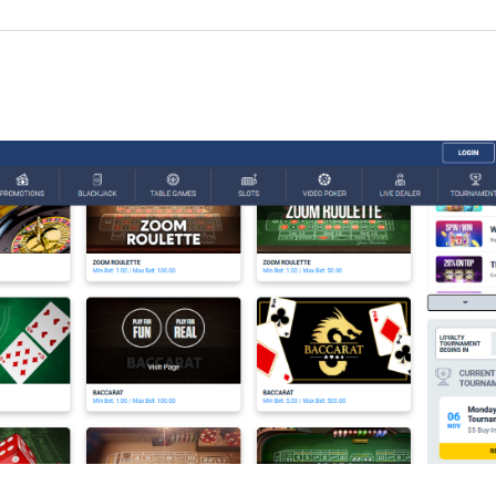
0bet Seriös
 Spielverhalten Einzahlungslimits hinpflanzen , alternativ sich z