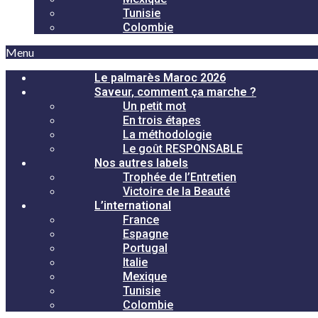
Tunisie
Colombie
Menu
Le palmarès Maroc 2026
Saveur, comment ça marche ?
Un petit mot
En trois étapes
La méthodologie
Le goût RESPONSABLE
Nos autres labels
Trophée de l’Entretien
Victoire de la Beauté
L’international
France
Espagne
Portugal
Italie
Mexique
Tunisie
Colombie