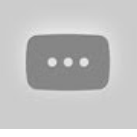
e diesen Hinsicht berücksichtigt. Innerhalb unserer Untersuchung,