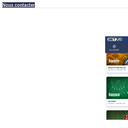
Nous contacter
20bet Österreich Erfahrungen 2025 Ist 2
août 4, 2025
admin
0 Comments
Derart können sich Black jack spieler mit deinem problematischen