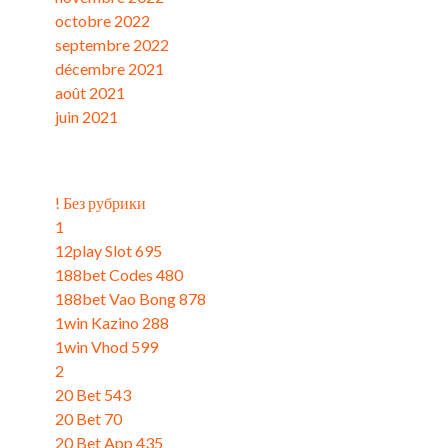
octobre 2022
septembre 2022
décembre 2021
août 2021
juin 2021
Catégories
! Без рубрики
1
12play Slot 695
188bet Codes 480
188bet Vao Bong 878
1win Kazino 288
1win Vhod 599
2
20 Bet 543
20 Bet 70
20 Bet App 435