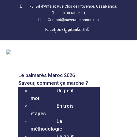
73, Bd d'Anfa et Rue Clos de Provence. Casablanca.
08 08 63 15 01
Contact@saveurdelannee.ma
Facebook-
Instagram
Linkedin
f
Le palmarès Maroc 2026
Saveur, comment ça marche ?
Un petit
mot
En trois
étapes
La
méthodologie
Le goût