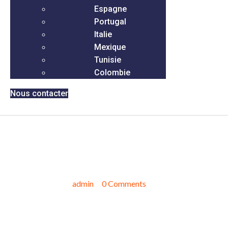
Espagne
Portugal
Italie
Mexique
Tunisie
Colombie
Nous contacter
Boomerang casino –
Welkomstbonus 100 tot 500
EUR.827
juillet 24, 2025
admin
0 Comments
Boomerang casino –
Welkomstbonus 100%