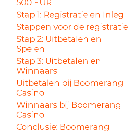
500 EUR
Stap 1: Registratie en Inleg
Stappen voor de registratie
Stap 2: Uitbetalen en
Spelen
Stap 3: Uitbetalen en
Winnaars
Uitbetalen bij Boomerang
Casino
Winnaars bij Boomerang
Casino
Conclusie: Boomerang