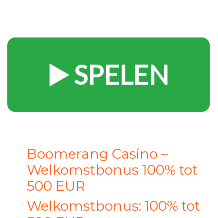
tot 500 EUR
▶️ SPELEN
Содержимое
Boomerang Casino –
Welkomstbonus 100% tot
500 EUR
Welkomstbonus: 100% tot