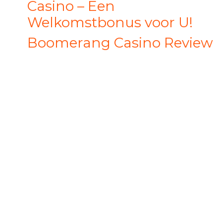
Casino – Een
Welkomstbonus voor U!
Boomerang Casino Review
Boomerang Casino is een online casino dat zijn deuren heeft
geopend voor spelers uit Nederland en andere landen. Met
zijn brede gamma aan spellen en een veilige en betrouwbare
omgeving, is Boomerang Casino een populaire keuze onder
online gokkers.
Om nieuwe spelers te welkomst, biedt Boomerang Casino
een exclusief welkomstbonus van 100% tot 500 EUR. Dit
betekent dat nieuwe spelers een bonus van maximaal 500
EUR kunnen ontvangen bij hun eerste inleg. Dit is een
uitstekende manier om te beginnen met gokken en te
genieten van de vele voordelen die Boomerang Casino te
bieden heeft.