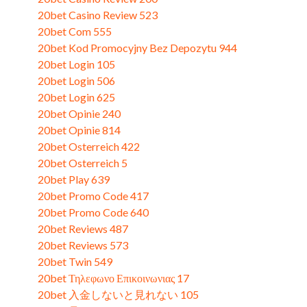
20bet Casino Review 523
20bet Com 555
20bet Kod Promocyjny Bez Depozytu 944
20bet Login 105
20bet Login 506
20bet Login 625
20bet Opinie 240
20bet Opinie 814
20bet Osterreich 422
20bet Osterreich 5
20bet Play 639
20bet Promo Code 417
20bet Promo Code 640
20bet Reviews 487
20bet Reviews 573
20bet Twin 549
20bet Τηλεφωνο Επικοινωνιας 17
20bet 入金しないと見れない 105