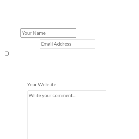
exploran nuevos horizontes.
leave a comment
Name
*
E-mail Address
*
Enregistrer mon nom, mon e-mail et mon site dans le
navigateur pour mon prochain commentaire.
Website
*