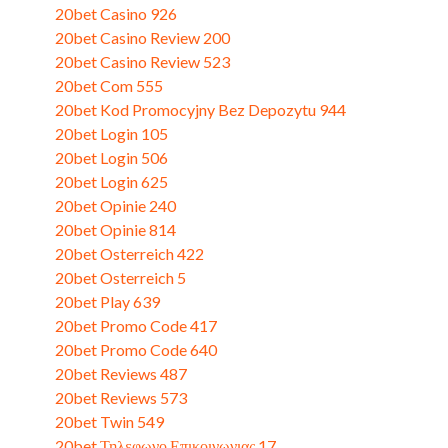
20bet Casino 926
(1)
20bet Casino Review 200
(3)
20bet Casino Review 523
(3)
20bet Com 555
(3)
20bet Kod Promocyjny Bez Depozytu 944
(3)
20bet Login 105
(3)
20bet Login 506
(3)
20bet Login 625
(3)
20bet Opinie 240
(3)
20bet Opinie 814
(1)
20bet Osterreich 422
(1)
20bet Osterreich 5
(3)
20bet Play 639
(3)
20bet Promo Code 417
(3)
20bet Promo Code 640
(1)
20bet Reviews 487
(3)
20bet Reviews 573
(3)
20bet Twin 549
(3)
20bet Τηλεφωνο Επικοινωνιας 17
(3)