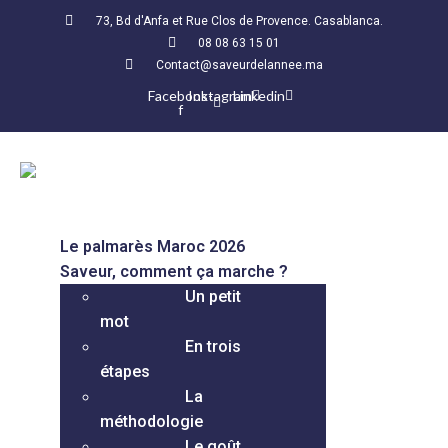
73, Bd d'Anfa et Rue Clos de Provence. Casablanca.
08 08 63 15 01
Contact@saveurdelannee.ma
Facebook-
Instagram
Linkedin
f
Le palmarès Maroc 2026
Saveur, comment ça marche ?
Un petit
mot
En trois
étapes
La
méthodologie
Le goût