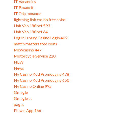
IT Vacancies
IT Вакансії
IT Образование
lightning link casino free coins
Link Vao 188bet 593
Link Vao 188bet 64
Log In Luxury Casino Login 409
match masters free coins
Mcwcasino 447
Motorcycle Service 220
NEW
News
Nv Casino Kod Promocyjny 478
Nv Casino Kod Promocyjny 650
Nv Casino Online 995
Omegle
Omegle cc
pages
Phlwin App 166