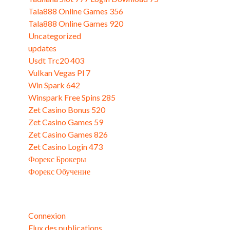
Tala888 Online Games 356
Tala888 Online Games 920
Uncategorized
updates
Usdt Trc20 403
Vulkan Vegas Pl 7
Win Spark 642
Winspark Free Spins 285
Zet Casino Bonus 520
Zet Casino Games 59
Zet Casino Games 826
Zet Casino Login 473
Форекс Брокеры
Форекс Обучение
Méta
Connexion
Flux des publications