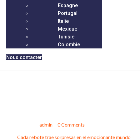
Espagne
Portugal
Italie
Mexique
Tunisie
Colombie
Nous contacter
Cada rebote trae sorpresas
en el emocionante mundo de
plinko, donde los premios
esperan al final de
août 6, 2025
admin
0 Comments
Cada rebote trae sorpresas en el emocionante mundo