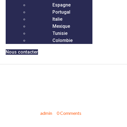
Espagne
Portugal
Italie
Mexique
Tunisie
Colombie
Nous contacter
Im Rahmen (von) Dm Und
Rossmann Existieren Es
Aktuell Cannabidiol-
kaugummis
juillet 15, 2025
admin
0 Comments
Außerdem sind die Öle bestens für Personen geeignet, chip
vegan leben. Limucan gehört über allen bekanntesten CBD-