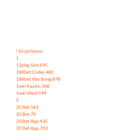
Catégories
! Без рубрики
(4)
1
(9)
12play Slot 695
(3)
188bet Codes 480
(3)
188bet Vao Bong 878
(3)
1win Kazino 288
(3)
1win Vhod 599
(1)
2
(11)
20 Bet 543
(3)
20 Bet 70
(3)
20 Bet App 435
(3)
20 Bet App 703
(3)