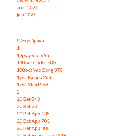
août 2021
juin 2021
Catégories
! Без рубрики
1
12play Slot 695
188bet Codes 480
188bet Vao Bong 878
1win Kazino 288
1win Vhod 599
2
20 Bet 543
20 Bet 70
20 Bet App 435
20 Bet App 703
20 Bet App 806
20 Bet Bonus Code 349