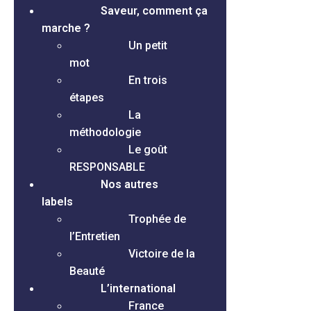
Saveur, comment ça
marche ?
Un petit
mot
En trois
étapes
La
méthodologie
Le goût
RESPONSABLE
Nos autres
labels
Trophée de
l’Entretien
Victoire de la
Beauté
L’international
France