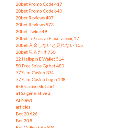
20bet Promo Code 417
20bet Promo Code 640
20bet Reviews 487
20bet Reviews 573
20bet Twin 549
20bet Τηλεφωνο Επικοινωνιας 17
20bet 入金しないと見れない 105
20bet 見るだけ 750
22 Hellspin E Wallet 514
50 Free Spins Ggbet 480
777slot Casino 374
777slot Casino Login 138
8k8 Casino Slot 561
a16z generative ai
AI News
articles
Bet 20 626
Bet 20 8
Bet Online Safe 904