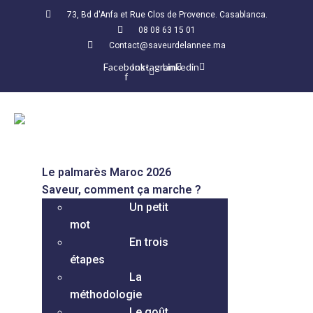
73, Bd d'Anfa et Rue Clos de Provence. Casablanca.
08 08 63 15 01
Contact@saveurdelannee.ma
Facebook-
Instagram
Linkedin
f
Le palmarès Maroc 2026
Saveur, comment ça marche ?
Un petit
mot
En trois
étapes
La
méthodologie
Le goût