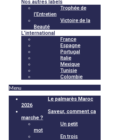
Nos autres labels
Trophée de
l’Entretien
Victoire de la
Beauté
L’international
France
Espagne
Portugal
Italie
Mexique
Tunisie
Colombie
Menu
Le palmarès Maroc
2026
Saveur, comment ça
marche ?
Un petit
mot
En trois