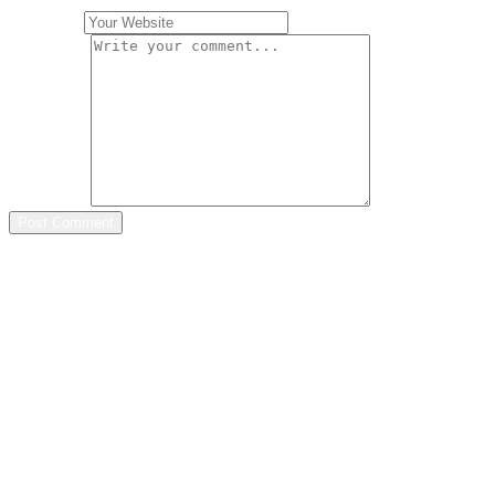
Website
*
Comment
*
Post Comment
Archives
août 2025
juillet 2025
juin 2025
mai 2025
avril 2025
mars 2025
février 2025
janvier 2025
novembre 2024