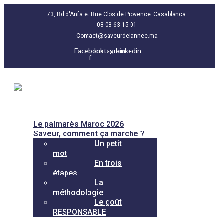
73, Bd d'Anfa et Rue Clos de Provence. Casablanca.
08 08 63 15 01
Contact@saveurdelannee.ma
Facebook-
Instagram
Linkedin
f
Le palmarès Maroc 2026
Saveur, comment ça marche ?
Un petit
mot
En trois
étapes
La
méthodologie
Le goût
RESPONSABLE