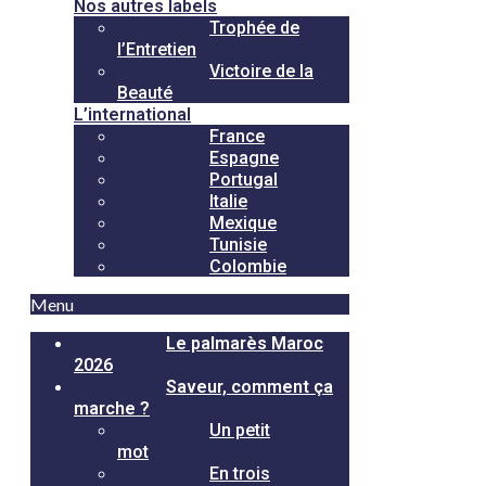
Nos autres labels
Trophée de
l’Entretien
Victoire de la
Beauté
L’international
France
Espagne
Portugal
Italie
Mexique
Tunisie
Colombie
Menu
Le palmarès Maroc
2026
Saveur, comment ça
marche ?
Un petit
mot
En trois