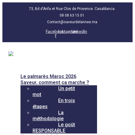
73, Bd d'Anfa et Rue Clos de Provence. Casablanca.
08 08 63 15 01
Contact@saveurdelannee.ma
Facebook-
Instagram
Linkedin
f
Le palmarès Maroc 2026
Saveur, comment ça marche ?
Un petit
mot
En trois
étapes
La
méthodologie
Le goût
RESPONSABLE