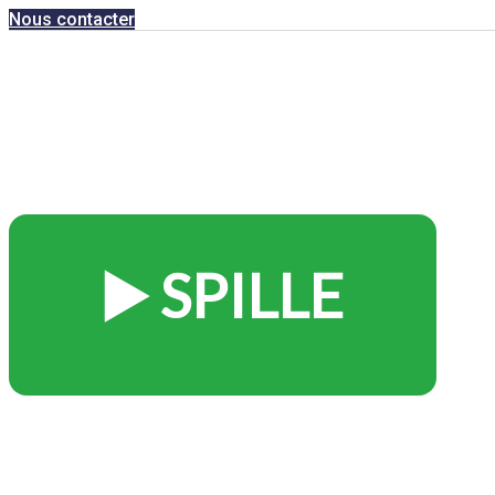
Nous contacter
Fordele og risici ved casinoer uden licen
juillet 25, 2025
admin
0 Comments
Fordele og risici ved casinoe
▶️ SPILLE
Содержимое
Udnyttelse af online casinoer uden licens