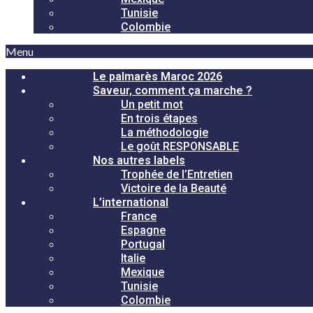
Tunisie
Colombie
Menu
Le palmarès Maroc 2026
Saveur, comment ça marche ?
Un petit mot
En trois étapes
La méthodologie
Le goût RESPONSABLE
Nos autres labels
Trophée de l’Entretien
Victoire de la Beauté
L’international
France
Espagne
Portugal
Italie
Mexique
Tunisie
Colombie