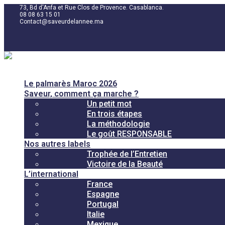
73, Bd d'Anfa et Rue Clos de Provence. Casablanca.
08 08 63 15 01
Contact@saveurdelannee.ma
Le palmarès Maroc 2026
Saveur, comment ça marche ?
Un petit mot
En trois étapes
La méthodologie
Le goût RESPONSABLE
Nos autres labels
Trophée de l’Entretien
Victoire de la Beauté
L’international
France
Espagne
Portugal
Italie
Mexique