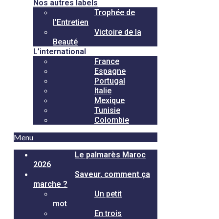
Nos autres labels
Trophée de
l’Entretien
Victoire de la
Beauté
L’international
France
Espagne
Portugal
Italie
Mexique
Tunisie
Colombie
Menu
Le palmarès Maroc
2026
Saveur, comment ça
marche ?
Un petit
mot
En trois