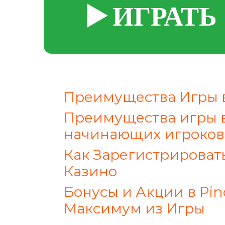
▶️ ИГРАТЬ
Содержимое
Преимущества Игры в
Преимущества игры в
начинающих игроков
Как Зарегистрировать
Казино
Бонусы и Акции в Pin
Максимум из Игры