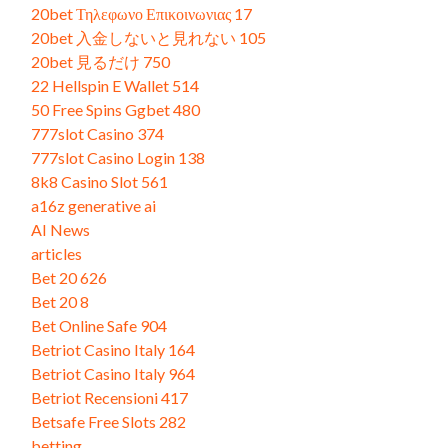
20bet Τηλεφωνο Επικοινωνιας 17
20bet 入金しないと見れない 105
20bet 見るだけ 750
22 Hellspin E Wallet 514
50 Free Spins Ggbet 480
777slot Casino 374
777slot Casino Login 138
8k8 Casino Slot 561
a16z generative ai
AI News
articles
Bet 20 626
Bet 20 8
Bet Online Safe 904
Betriot Casino Italy 164
Betriot Casino Italy 964
Betriot Recensioni 417
Betsafe Free Slots 282
betting