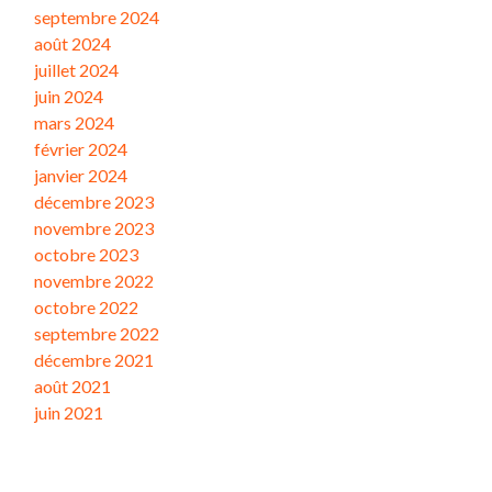
septembre 2024
août 2024
juillet 2024
juin 2024
mars 2024
février 2024
janvier 2024
décembre 2023
novembre 2023
octobre 2023
novembre 2022
octobre 2022
septembre 2022
décembre 2021
août 2021
juin 2021
Catégories