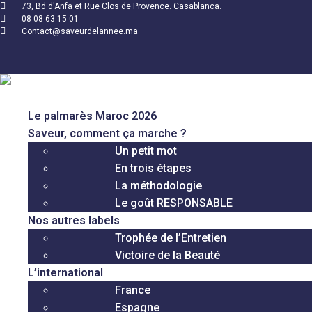
73, Bd d'Anfa et Rue Clos de Provence. Casablanca.
08 08 63 15 01
Contact@saveurdelannee.ma
Le palmarès Maroc 2026
Saveur, comment ça marche ?
Un petit mot
En trois étapes
La méthodologie
Le goût RESPONSABLE
Nos autres labels
Trophée de l’Entretien
Victoire de la Beauté
L’international
France
Espagne