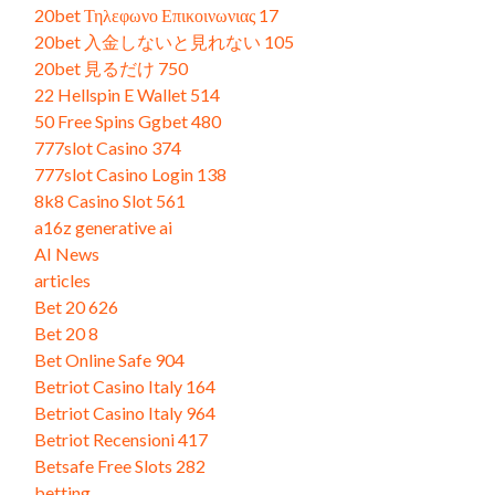
20bet Τηλεφωνο Επικοινωνιας 17
20bet 入金しないと見れない 105
20bet 見るだけ 750
22 Hellspin E Wallet 514
50 Free Spins Ggbet 480
777slot Casino 374
777slot Casino Login 138
8k8 Casino Slot 561
a16z generative ai
AI News
articles
Bet 20 626
Bet 20 8
Bet Online Safe 904
Betriot Casino Italy 164
Betriot Casino Italy 964
Betriot Recensioni 417
Betsafe Free Slots 282
betting