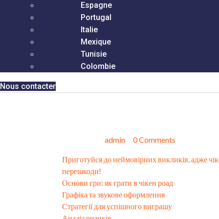
Espagne
Portugal
Italie
Mexique
Tunisie
Colombie
Nous contacter
Приготуйся до неймовірни
обіцяє запаморочливі ста
juillet 24, 2025
admin
0 Comments
Приготуйся до неймовірних викликів, адже чік
перешкоди!
Основи гри: як грати в чікен роад
Графіка та звукове оформлення
Стратегії для успішного виграшу
Аналіз ризиків