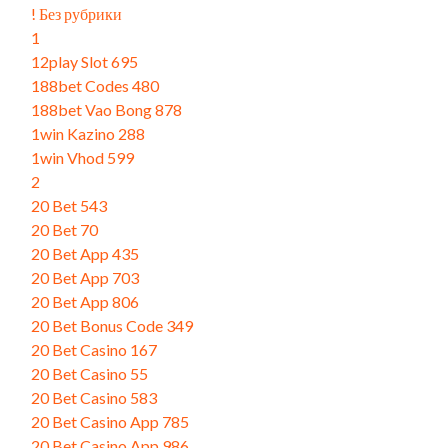
! Без рубрики
1
12play Slot 695
188bet Codes 480
188bet Vao Bong 878
1win Kazino 288
1win Vhod 599
2
20 Bet 543
20 Bet 70
20 Bet App 435
20 Bet App 703
20 Bet App 806
20 Bet Bonus Code 349
20 Bet Casino 167
20 Bet Casino 55
20 Bet Casino 583
20 Bet Casino App 785
20 Bet Casino App 986