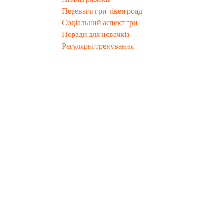
Переваги гри чікен роад
Соціальний аспект гри
Поради для новачків
Регулярні тренування
Приготуйся до не
адже чікен роад о
ставки та непере
Сучасний світ азартних ігор стає все більш динамічни
онлайн-казино,
чікен роад
вирізняється своєю оригін
курки, яка намагається стрибати по дорозі з печами
роблячи гру ще більш захоплюючою та незабутньою.
пройти важкі випробування
Гра не лише розважає, але й вимагає стратегічного м
оцінити ситуацію та приймати швидкі рішення. Чи змо