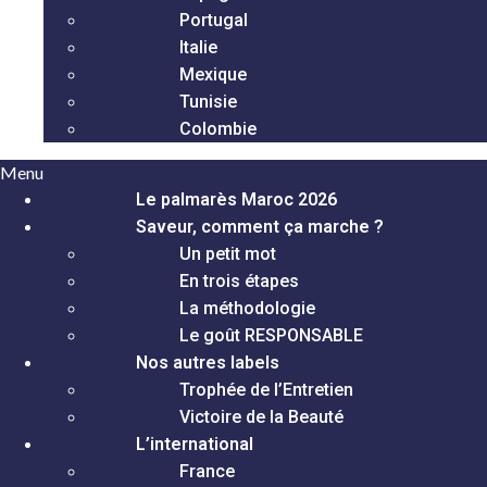
Portugal
Italie
Mexique
Tunisie
Colombie
Menu
Le palmarès Maroc 2026
Saveur, comment ça marche ?
Un petit mot
En trois étapes
La méthodologie
Le goût RESPONSABLE
Nos autres labels
Trophée de l’Entretien
Victoire de la Beauté
L’international
France