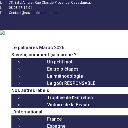
73, Bd d'Anfa et Rue Clos de Provence. Casablanca.
08 08 63 15 01
Contact@saveurdelannee.ma
Le palmarès Maroc 2026
Saveur, comment ça marche ?
Un petit mot
En trois étapes
La méthodologie
Le goût RESPONSABLE
Nos autres labels
Trophée de l’Entretien
Victoire de la Beauté
L’international
France
Espagne