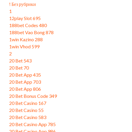
! Без рубрики
1
12play Slot 695
188bet Codes 480
188bet Vao Bong 878
1win Kazino 288
1win Vhod 599
2
20 Bet 543
20 Bet 70
20 Bet App 435
20 Bet App 703
20 Bet App 806
20 Bet Bonus Code 349
20 Bet Casino 167
20 Bet Casino 55
20 Bet Casino 583
20 Bet Casino App 785
20 Bet Casino App 986