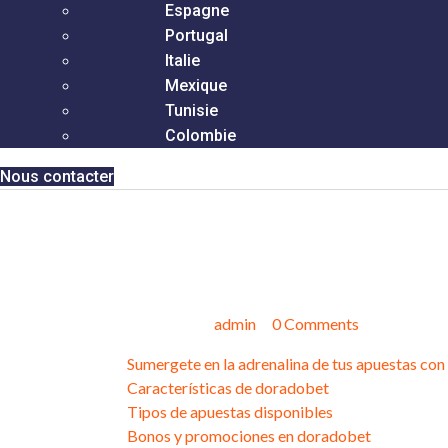
Espagne
Portugal
Italie
Mexique
Tunisie
Colombie
Nous contacter
Sumergete en la adrenal
doradobet, donde cada 
única
juillet 31, 2025
admin
0 Comments
Sumergete en la adrenalina de tus apuestas con
Características de doradobet
Tipos de apuestas disponibles
Bonos y promociones en doradobet