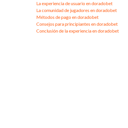
La experiencia de usuario en doradobet
La comunidad de jugadores en doradobet
Métodos de pago en doradobet
Consejos para principiantes en doradobet
Conclusión de la experiencia en doradobet
Sumergete en la ad
apuestas con dora
jugada es una opor
En el apasionante mundo de las apuestas en línea, d
combina emoción, entretenimiento y la oportunidad d
jugadores alrededor del mundo, ofreciendo una experi
oportunidad fascinante. Con un diseño atractivo y una
rápidamente como una opción preferida para aquello
Los entusiastas del juego encontrarán en doradobet 