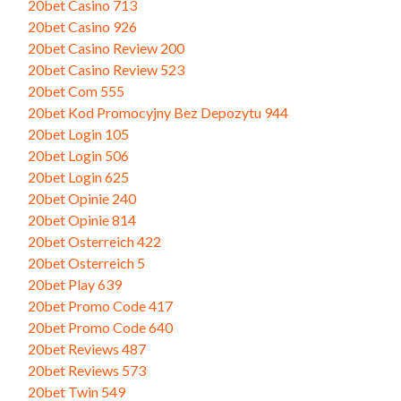
20bet Casino 713
20bet Casino 926
20bet Casino Review 200
20bet Casino Review 523
20bet Com 555
20bet Kod Promocyjny Bez Depozytu 944
20bet Login 105
20bet Login 506
20bet Login 625
20bet Opinie 240
20bet Opinie 814
20bet Osterreich 422
20bet Osterreich 5
20bet Play 639
20bet Promo Code 417
20bet Promo Code 640
20bet Reviews 487
20bet Reviews 573
20bet Twin 549